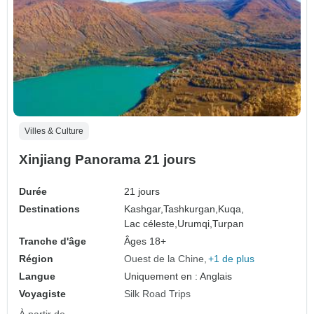
Villes & Culture
Xinjiang Panorama 21 jours
Durée
21 jours
Destinations
Kashgar,
Tashkurgan,
Kuqa,
Lac céleste,
Urumqi,
Turpan
Tranche d'âge
Âges 18+
Région
Ouest de la Chine
+1 de plus
Langue
Uniquement en : Anglais
Voyagiste
Silk Road Trips
À partir de