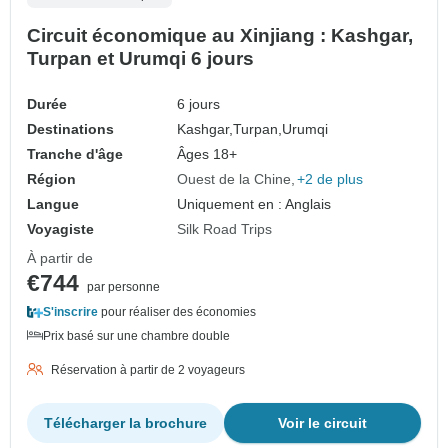
Circuit économique au Xinjiang : Kashgar,
Turpan et Urumqi 6 jours
Durée
6 jours
Destinations
Kashgar,
Turpan,
Urumqi
Tranche d'âge
Âges 18+
Région
Ouest de la Chine
+2 de plus
Langue
Uniquement en : Anglais
Voyagiste
Silk Road Trips
À partir de
€744
par personne
S'inscrire
pour réaliser des économies
Prix basé sur une chambre double
Réservation à partir de 2 voyageurs
Télécharger la brochure
Voir le circuit