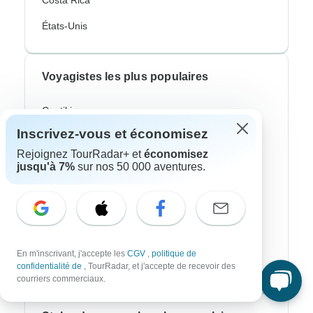
Costa Rica
États-Unis
Voyagistes les plus populaires
Contiki
Inscrivez-vous et économisez
Cosmos
Rejoignez TourRadar+ et
économisez
G Adventures
jusqu'à 7%
sur nos 50 000 aventures.
Intrepid
Topdeck
Trafalgar
En m'inscrivant, j'accepte les
CGV
,
politique de
CroisiEurope River Cruises
confidentialité de
, TourRadar, et j'accepte de recevoir des
courriers commerciaux.