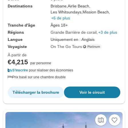
Destinations
Brisbane,
Airlie Beach,
Les Whitsundays,
Mission Beach,
+6 de plus
Tranche d'âge
Âges 18+
Régions
Grande Barrière de corail
+3 de plus
Langue
Uniquement en : Anglais
Voyagiste
On The Go Tours
À partir de
€4,215
par personne
S'inscrire
pour réaliser des économies
Prix basé sur une chambre double
Télécharger la brochure
Voir le circuit