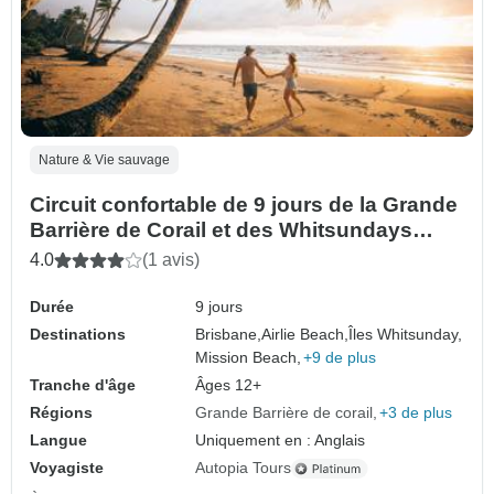
Nature & Vie sauvage
Circuit confortable de 9 jours de la Grande
Barrière de Corail et des Whitsundays
avec la forêt tropicale de Daintree (de
4.0
(1 avis)
Brisbane à Cairns)
Durée
9 jours
Destinations
Brisbane,
Airlie Beach,
Îles Whitsunday,
Mission Beach,
+9 de plus
Tranche d'âge
Âges 12+
Régions
Grande Barrière de corail
+3 de plus
Langue
Uniquement en : Anglais
Voyagiste
Autopia Tours