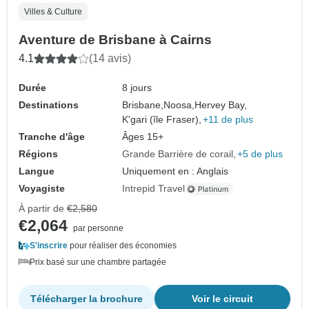
Villes & Culture
Aventure de Brisbane à Cairns
4.1
(14 avis)
Durée
8 jours
Destinations
Brisbane,
Noosa,
Hervey Bay,
K'gari (île Fraser),
+11 de plus
Tranche d'âge
Âges 15+
Régions
Grande Barrière de corail
+5 de plus
Langue
Uniquement en : Anglais
Voyagiste
Intrepid Travel
À partir de
€2,580
€2,064
par personne
S'inscrire
pour réaliser des économies
Prix basé sur une chambre partagée
Télécharger la brochure
Voir le circuit