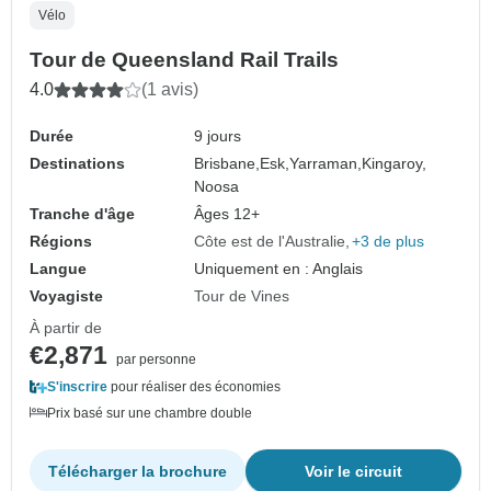
Vélo
Tour de Queensland Rail Trails
4.0
(1 avis)
Durée
9 jours
Destinations
Brisbane,
Esk,
Yarraman,
Kingaroy,
Noosa
Tranche d'âge
Âges 12+
Régions
Côte est de l'Australie
+3 de plus
Langue
Uniquement en : Anglais
Voyagiste
Tour de Vines
À partir de
€2,871
par personne
S'inscrire
pour réaliser des économies
Prix basé sur une chambre double
Télécharger la brochure
Voir le circuit