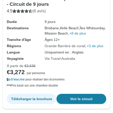
- Circuit de 9 jours
4.5
(6 avis)
Durée
9 jours
Destinations
Brisbane,
Airlie Beach,
Îles Whitsunday,
Mission Beach,
+8 de plus
Tranche d'âge
Âges 12+
Régions
Grande Barrière de corail
+3 de plus
Langue
Uniquement en : Anglais
Voyagiste
Via Travel Australia
À partir de
€3,636
€3,272
par personne
S'inscrire
pour réaliser des économies
Prix basé sur une chambre double
Télécharger la brochure
Voir le circuit