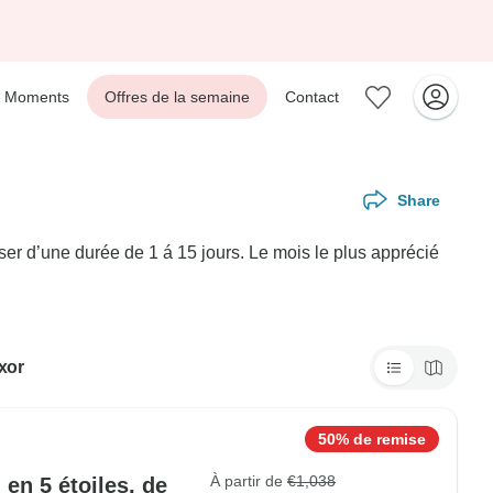
Moments
Offres de la semaine
Contact
Share
er d’une durée de 1 á 15 jours. Le mois le plus apprécié
xor
50% de remise
À partir de
€1,038
, en 5 étoiles, de