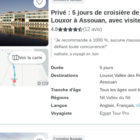
Privé : 5 jours de croisière de
Louxor à Assouan, avec visite
4.8
(12 avis)
"Je recommande à 1000 %, aucune mauvaise
défiant toute concurrence!"
nathalie, a voyagé en Juin
Voir la carte
Durée
5 jours
Destinations
Louxor,
Vallée des Ro
Assouan
Tranche d'âge
Tous les âges sont 
Régions
Nil
Vallée du Nil
Langue
Anglais, Français,
+3
Voyagiste
Egypt Tour Pro
Croisière fluviale