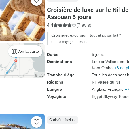
Croisière de luxe sur le Nil d
Assouan 5 jours
4.4
(7 avis)
"Croisière, excursion, tout était parfait."
Jean, a voyagé en Mars
Voir la carte
Durée
5 jours
Destinations
Louxor,
Vallée des Ro
Kom Ombo,
+3 de p
Tranche d'âge
Tous les âges sont 
Régions
Nil
Vallée du Nil
Langue
Anglais, Français,
+7
Voyagiste
Egypt Skyway Tours
Croisière fluviale