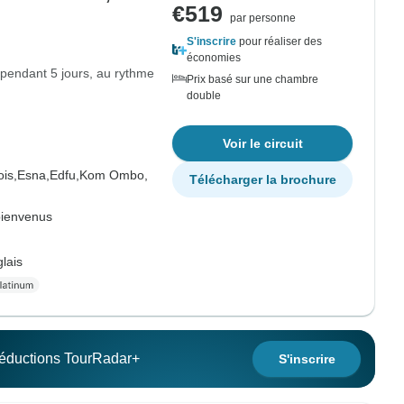
€519
par personne
S'inscrire
pour réaliser des
économies
 pendant 5 jours, au rythme
Prix basé sur une chambre
double
Voir le circuit
is,
Esna,
Edfu,
Kom Ombo,
Télécharger la brochure
bienvenus
lais
 réductions TourRadar+
S'inscrire