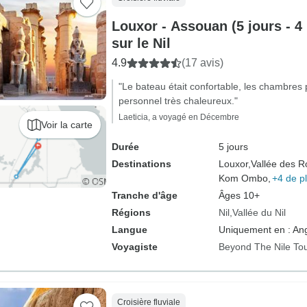
Louxor - Assouan (5 jours - 4 
sur le Nil
4.9
(17 avis)
"Le bateau était confortable, les chambres 
personnel très chaleureux."
Laeticia, a voyagé en Décembre
Voir la carte
Durée
5 jours
Destinations
Louxor,
Vallée des Ro
Kom Ombo,
+4 de p
Tranche d'âge
Âges 10+
Régions
Nil
Vallée du Nil
Langue
Uniquement en : Ang
Voyagiste
Beyond The Nile To
Croisière fluviale