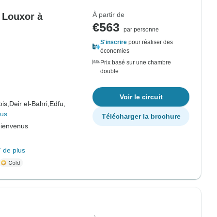
À partir de
e Louxor à
€563
par personne
S'inscrire
pour réaliser des
économies
Prix basé sur une chambre
double
Voir le circuit
is,
Deir el-Bahri,
Edfu,
lus
Télécharger la brochure
bienvenus
 de plus