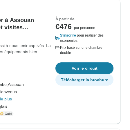
À partir de
or à Assouan
€476
et visites
par personne
S'inscrire
pour réaliser des
économies
ssi à nous tenir captivés. La
Prix basé sur une chambre
des équipements bien
double
Voir le circuit
Télécharger la brochure
mbo,
Assouan
bienvenus
de plus
lais