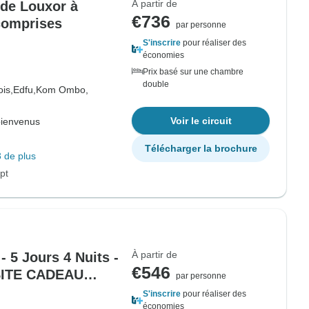
À partir de
l de Louxor à
€736
 comprises
par personne
S'inscrire
pour réaliser des
économies
Prix basé sur une chambre
double
is,
Edfu,
Kom Ombo,
Voir le circuit
bienvenus
Télécharger la brochure
 de plus
pt
À partir de
- 5 Jours 4 Nuits -
€546
SITE CADEAU
par personne
MBEL"
S'inscrire
pour réaliser des
économies