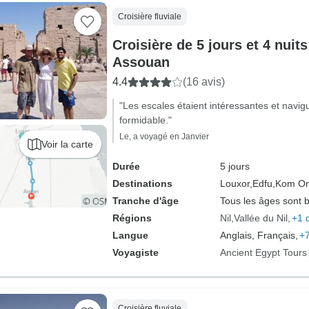
Croisière fluviale
Croisière de 5 jours et 4 nuit
Assouan
4.4
(16 avis)
"Les escales étaient intéressantes et navigue
formidable."
Le, a voyagé en Janvier
Voir la carte
Durée
5 jours
Destinations
Louxor,
Edfu,
Kom O
Tranche d'âge
Tous les âges sont 
Régions
Nil
Vallée du Nil
+1 
Langue
Anglais, Français,
+7
Voyagiste
Ancient Egypt Tours
Croisière fluviale