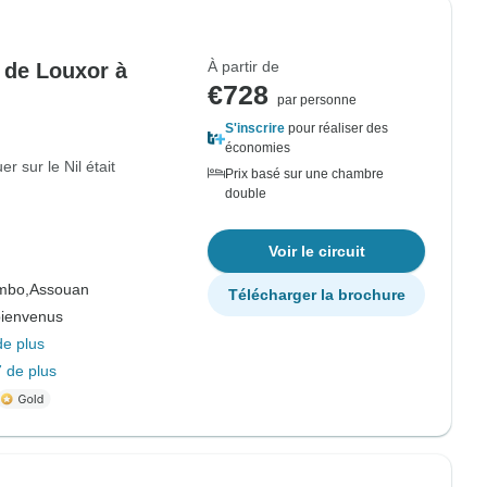
À partir de
s de Louxor à
€728
par personne
S'inscrire
pour réaliser des
économies
r sur le Nil était
Prix basé sur une chambre
double
Voir le circuit
mbo,
Assouan
Télécharger la brochure
bienvenus
de plus
 de plus