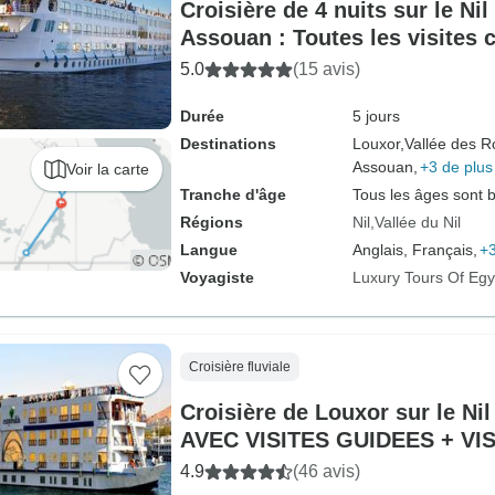
Croisière de 4 nuits sur le Ni
Assouan : Toutes les visites
5.0
(15 avis)
Durée
5 jours
Destinations
Louxor,
Vallée des Ro
Assouan,
+3 de plus
Voir la carte
Tranche d'âge
Tous les âges sont 
Régions
Nil
Vallée du Nil
Langue
Anglais, Français,
+3
Voyagiste
Luxury Tours Of Egy
Croisière fluviale
Croisière de Louxor sur le Nil 
AVEC VISITES GUIDEES + VI
GRATUIT "TEMPLE D'ABU SI
4.9
(46 avis)