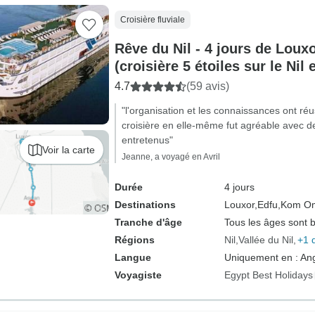
Croisière fluviale
Rêve du Nil - 4 jours de Loux
(croisière 5 étoiles sur le Nil 
touristiques)
4.7
(59 avis)
"l'organisation et les connaissances ont réu
croisière en elle-même fut agréable avec 
entretenus"
Voir la carte
Jeanne, a voyagé en Avril
Durée
4 jours
Destinations
Louxor,
Edfu,
Kom O
Tranche d'âge
Tous les âges sont 
Régions
Nil
Vallée du Nil
+1 
Langue
Uniquement en : Ang
Voyagiste
Egypt Best Holidays