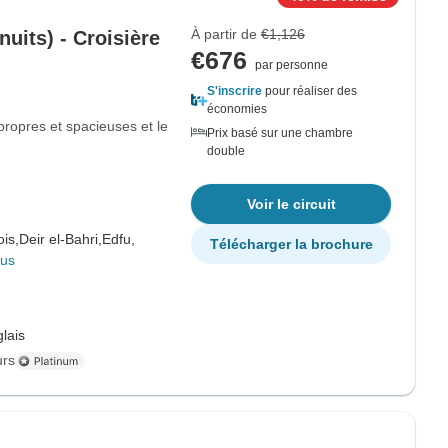
À partir de
€1,126
nuits) - Croisière
€676
par personne
S'inscrire
pour réaliser des
économies
propres et spacieuses et le
Prix basé sur une chambre
double
Voir le circuit
is,
Deir el-Bahri,
Edfu,
Télécharger la brochure
lus
lais
urs