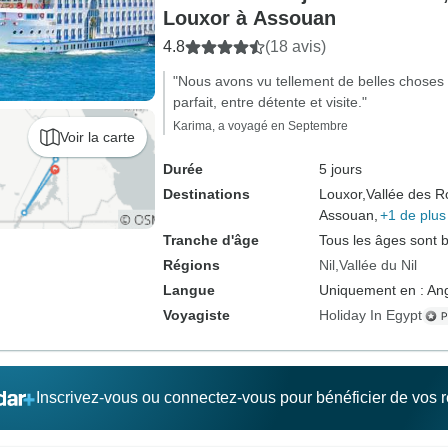
Louxor à Assouan
4.8
(18 avis)
"Nous avons vu tellement de belles choses
parfait, entre détente et visite."
Karima, a voyagé en Septembre
Voir la carte
Durée
5 jours
Destinations
Louxor,
Vallée des Ro
Assouan,
+1 de plus
Tranche d'âge
Tous les âges sont 
Régions
Nil
Vallée du Nil
Langue
Uniquement en : Ang
Voyagiste
Holiday In Egypt
Inscrivez-vous ou connectez-vous pour bénéficier de vos