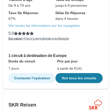
De 9 à 79 ans
jusqu'à 8 personnes
Taux De Réponse
Délai De Réponse
67%
dans 4 heures
Voir toutes les informations sur les voyagistes
5.0
Ce voyagiste n'a pas d'avis sur Europe
Excellent
- 1 avis pour l'opérateur touristique
1 circuit à destination de Europe
Durée du circuit
Prix par jour
7 jours
à partir de €141
Contacter l’opérateur
Voir tous les circuits
SKR Reisen