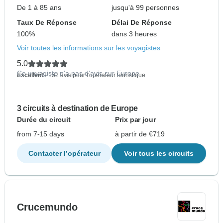
De 1 à 85 ans
jusqu'à 99 personnes
Taux De Réponse
Délai De Réponse
100%
dans 3 heures
Voir toutes les informations sur les voyagistes
5.0
Ce voyagiste n'a pas d'avis sur Europe
Excellent
- 152 avis pour l'opérateur touristique
3 circuits à destination de Europe
Durée du circuit
Prix par jour
from 7-15 days
à partir de €719
Contacter l’opérateur
Voir tous les circuits
Crucemundo