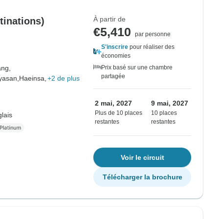
À partir de
inations)
€5,410
par personne
S'inscrire
pour réaliser des
économies
ng,
Prix basé sur une chambre
partagée
yasan,
Haeinsa,
+2 de plus
2 mai, 2027
9 mai, 2027
Plus de 10 places
10 places
lais
restantes
restantes
Voir le circuit
Télécharger la brochure