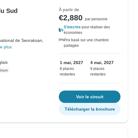
À partir de
du Sud
€2,880
par personne
S'inscrire
pour réaliser des
économies
national de Seoraksan,
Prix basé sur une chambre
partagée
e plus
lais
1 mai, 2027
4 mai, 2027
8 places
9 places
restantes
restantes
Voir le circuit
Télécharger la brochure