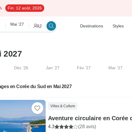
%
Fin:
12 août, 2026
Mai '27
2
Destinations
Styles
i 2027
Déc '26
Jan '27
Fév '27
Mar '27
ages en Corée du Sud en Mai 2027
Villes & Culture
Aventure circulaire en Corée
4.3
(28 avis)