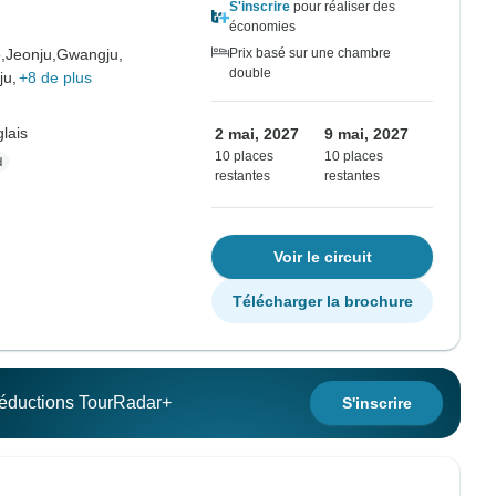
S'inscrire
pour réaliser des
économies
,
Jeonju,
Gwangju,
Prix basé sur une chambre
double
ju,
+8 de plus
lais
2 mai, 2027
9 mai, 2027
10 places
10 places
restantes
restantes
Voir le circuit
Télécharger la brochure
 réductions TourRadar+
S'inscrire