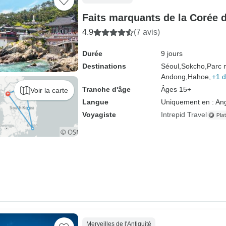
Faits marquants de la Corée 
4.9
(7 avis)
Durée
9 jours
Destinations
Séoul,
Sokcho,
Parc 
Andong,
Hahoe,
+1 d
Tranche d'âge
Âges 15+
Voir la carte
Langue
Uniquement en : Ang
Voyagiste
Intrepid Travel
Merveilles de l'Antiquité