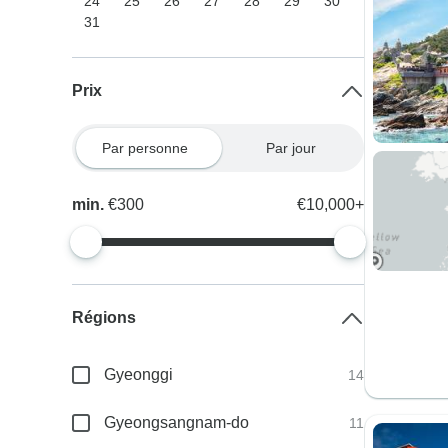
24
25
26
27
28
29
30
31
Prix
Par personne
Par jour
min.
€300
€10,000+
Régions
Gyeonggi
14
Gyeongsangnam-do
11