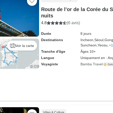
Route de l'or de la Corée du S
nuits
4.8
(6 avis)
Durée
8 jours
Destinations
Incheon,
Séoul,
Gong
Suncheon,
Yeosu,
+1
Voir la carte
Tranche d'âge
Âges 10+
Langue
Uniquement en : Ang
Voyagiste
Bamba Travel
Villes & Culture