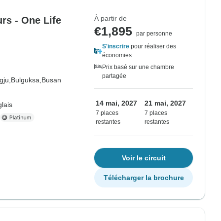
À partir de
rs - One Life
€1,895
par personne
S'inscrire
pour réaliser des
économies
Prix basé sur une chambre
partagée
gju,
Bulguksa,
Busan
14 mai, 2027
21 mai, 2027
lais
7 places
7 places
restantes
restantes
Voir le circuit
Télécharger la brochure