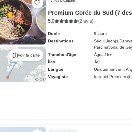
Villes & Culture
Premium Corée du Sud (7 dest
5.0
(2 avis)
Durée
9 jours
Destinations
Séoul,
Jeonju,
Damya
Parc national de Ga
Tranche d'âge
Âges 15+
Voir la carte
Îles
Jeju
Langue
Uniquement en : Ang
Voyagiste
Intrepid Premium