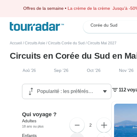
Offres de la semaine
•
La crème de la crème
Jusqu'à -50
Corée du Sud
Accueil
/
Circuits Asie
/
Circuits Corée du Sud
/
Circuits Mai 2027
Circuits en Corée du Sud en Ma
Sep '26
Oct '26
Nov '26
Aoû '26
112 voy
Qui voyage ?
Adultes
2
18 ans ou plus
Enfants