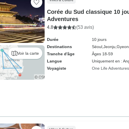
Villes & Culture
Corée du Sud classique 10 jou
Adventures
4.8
(53 avis)
Durée
10 jours
Destinations
Séoul,
Jeonju,
Gyeon
Voir la carte
Tranche d'âge
Âges 18-59
Langue
Uniquement en : Ang
Voyagiste
One Life Adventures