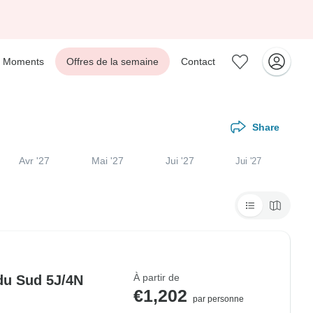
Moments
Offres de la semaine
Contact
Share
Avr '27
Mai '27
Jui '27
Jui '27
À partir de
 du Sud 5J/4N
€1,202
par personne