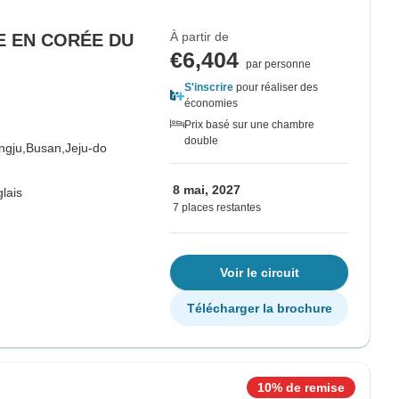
À partir de
E EN CORÉE DU
€6,404
par personne
S'inscrire
pour réaliser des
économies
Prix basé sur une chambre
double
ngju,
Busan,
Jeju-do
8 mai, 2027
lais
7 places restantes
Voir le circuit
Télécharger la brochure
10% de remise