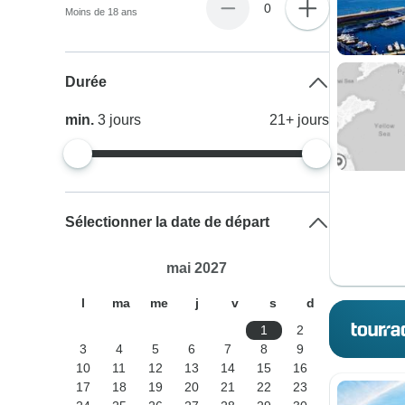
0
Moins de 18 ans
Durée
min.
3
jours
21+
jours
Sélectionner la date de départ
mai 2027
l
ma
me
j
v
s
d
1
2
3
4
5
6
7
8
9
10
11
12
13
14
15
16
17
18
19
20
21
22
23