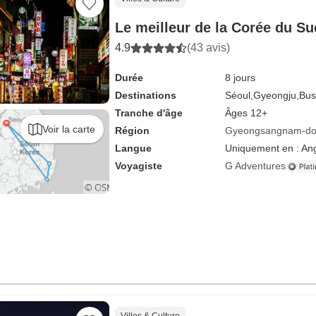
Le meilleur de la Corée du Su
4.9
(43 avis)
Durée
8 jours
Destinations
Séoul,
Gyeongju,
Bus
Tranche d'âge
Âges 12+
Voir la carte
Région
Gyeongsangnam-d
Langue
Uniquement en : Ang
Voyagiste
G Adventures