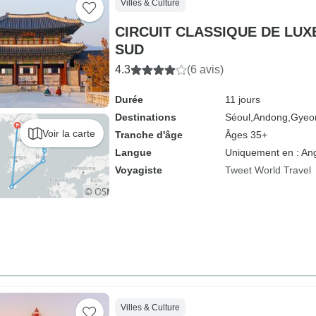
Villes & Culture
CIRCUIT CLASSIQUE DE LUX
SUD
4.3
(6 avis)
Durée
11 jours
Destinations
Séoul,
Andong,
Gyeo
Voir la carte
Tranche d'âge
Âges 35+
Langue
Uniquement en : Ang
Voyagiste
Tweet World Travel
Villes & Culture