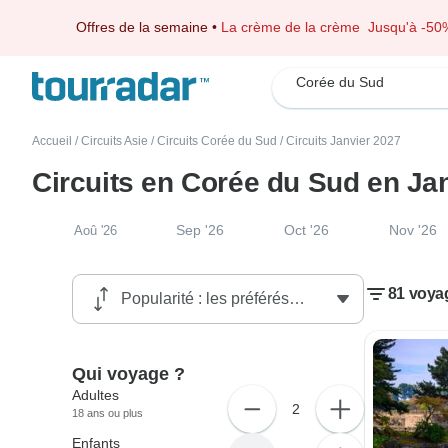
Offres de la semaine
•
La crème de la crème
Jusqu'à -50
Corée du Sud
Accueil
/
Circuits Asie
/
Circuits Corée du Sud
/
Circuits Janvier 2027
Circuits en Corée du Sud en Ja
Sep '26
Oct '26
Nov '26
Aoû '26
81 voya
Qui voyage ?
Adultes
2
18 ans ou plus
Enfants