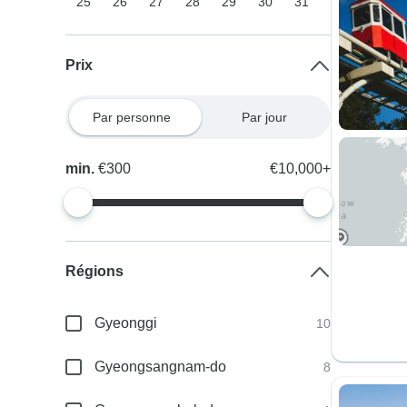
25
26
27
28
29
30
31
Prix
Par personne
Par jour
min.
€300
€10,000+
Régions
Gyeonggi
10
Gyeongsangnam-do
8