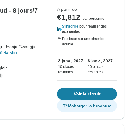
À partir de
ud - 8 jours/7
€1,812
par personne
S'inscrire
pour réaliser des
économies
Prix basé sur une chambre
double
ju,
Jeonju,
Gwangju,
0 de plus
3 janv., 2027
8 janv., 2027
10 places
10 places
lais
restantes
restantes
Voir le circuit
Télécharger la brochure