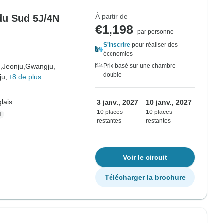
À partir de
 du Sud 5J/4N
€1,198
par personne
S'inscrire
pour réaliser des
économies
,
Jeonju,
Gwangju,
Prix basé sur une chambre
double
ju,
+8 de plus
lais
3 janv., 2027
10 janv., 2027
10 places
10 places
restantes
restantes
Voir le circuit
Télécharger la brochure