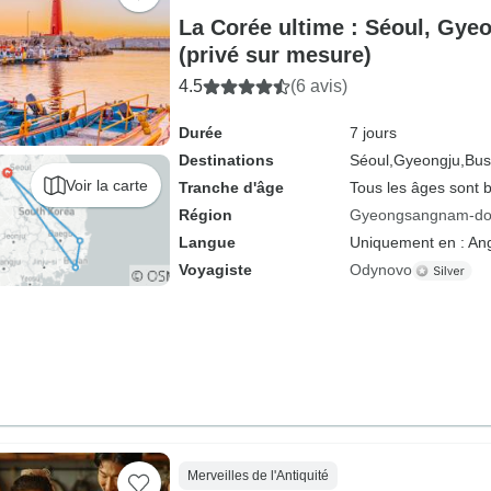
La Corée ultime : Séoul, Gye
(privé sur mesure)
4.5
(6 avis)
Durée
7 jours
Destinations
Séoul,
Gyeongju,
Bus
Voir la carte
Tranche d'âge
Tous les âges sont 
Région
Gyeongsangnam-d
Langue
Uniquement en : Ang
Voyagiste
Odynovo
Merveilles de l'Antiquité