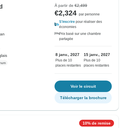
À partir de
€2,499
d
€2,324
par personne
S'inscrire
pour réaliser des
économies
an
Prix basé sur une chambre
partagée
o
8 janv., 2027
15 janv., 2027
lais
Plus de 10
Plus de 10
places restantes
places restantes
Voir le circuit
Télécharger la brochure
10% de remise