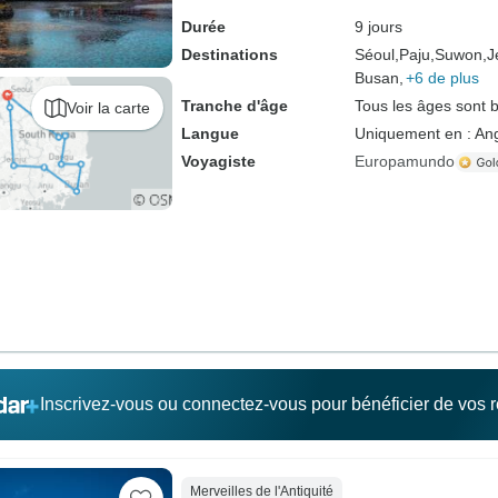
Durée
9 jours
Destinations
Séoul,
Paju,
Suwon,
J
Busan,
+6 de plus
Tranche d'âge
Tous les âges sont 
Voir la carte
Langue
Uniquement en : Ang
Voyagiste
Europamundo
Inscrivez-vous ou connectez-vous pour bénéficier de vos
Merveilles de l'Antiquité