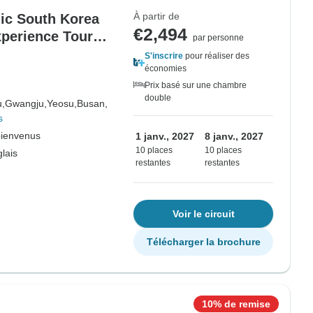
À partir de
c South Korea
€2,494
xperience Tour
par personne
S'inscrire
pour réaliser des
économies
Prix basé sur une chambre
double
u,
Gwangju,
Yeosu,
Busan,
s
bienvenus
1 janv., 2027
8 janv., 2027
10 places
10 places
lais
restantes
restantes
Voir le circuit
Télécharger la brochure
10% de remise