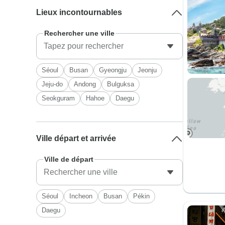
Lieux incontournables
Rechercher une ville
Séoul
Busan
Gyeongju
Jeonju
Jeju-do
Andong
Bulguksa
Seokguram
Hahoe
Daegu
Ville départ et arrivée
Ville de départ
Séoul
Incheon
Busan
Pékin
Daegu