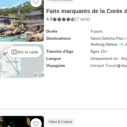
Faits marquants de la Corée 
4.9
(7 avis)
Durée
9 jours
Destinations
Séoul,
Sokcho,
Parc 
Andong,
Hahoe,
+1 d
Tranche d'âge
Âges 15+
Voir la carte
Langue
Uniquement en : Ang
Voyagiste
Intrepid Travel
Villes & Culture