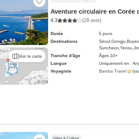
Aventure circulaire en Corée
4.3
(28 avis)
Durée
5 jours
Destinations
Séoul,
Gongju,
Buyeo
Suncheon,
Yeosu,
Jin
Tranche d'âge
Âges 10+
Voir la carte
Langue
Uniquement en : Ang
Voyagiste
Bamba Travel
Villes & Culture