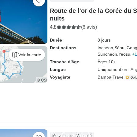
Route de l'or de la Corée du S
nuits
4.8
(6 avis)
Durée
8 jours
Destinations
Incheon,
Séoul,
Gong
Suncheon,
Yeosu,
+1
Voir la carte
Tranche d'âge
Âges 10+
Langue
Uniquement en : Ang
Voyagiste
Bamba Travel
Merveilles de l'Antiquité