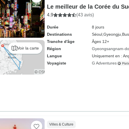
Le meilleur de la Corée du Su
4.9
(43 avis)
Durée
8 jours
Destinations
Séoul,
Gyeongju,
Bus
Tranche d'âge
Âges 12+
Voir la carte
Région
Gyeongsangnam-d
Langue
Uniquement en : Ang
Voyagiste
G Adventures
Villes & Culture