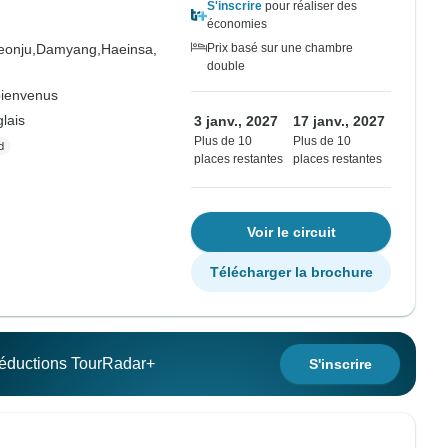
S'inscrire
pour réaliser des
économies
eonju,
Damyang,
Haeinsa,
Prix basé sur une chambre
double
bienvenus
lais
3 janv., 2027
17 janv., 2027
Plus de 10
Plus de 10
places restantes
places restantes
Voir le circuit
Télécharger la brochure
 réductions TourRadar+
S'inscrire