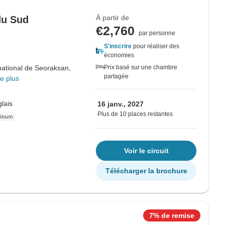
À partir de
du Sud
€2,760
par personne
S'inscrire
pour réaliser des
économies
national de Seoraksan,
Prix basé sur une chambre
partagée
e plus
lais
16 janv., 2027
Plus de 10 places restantes
Voir le circuit
Télécharger la brochure
7% de remise