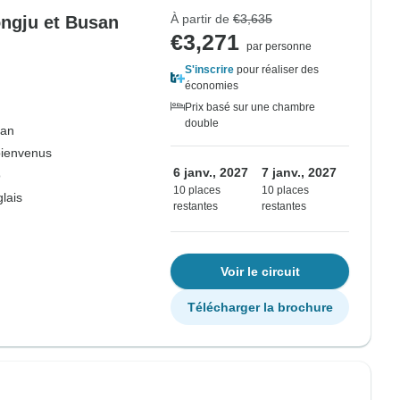
À partir de
€3,635
ongju et Busan
€3,271
par personne
S'inscrire
pour réaliser des
économies
Prix basé sur une chambre
double
an
bienvenus
6 janv., 2027
7 janv., 2027
o
10 places
10 places
lais
restantes
restantes
Voir le circuit
Télécharger la brochure