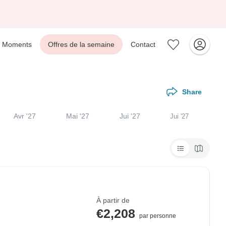
Moments
Offres de la semaine
Contact
Share
Avr '27
Mai '27
Jui '27
Jui '27
À partir de
€2,208
par personne