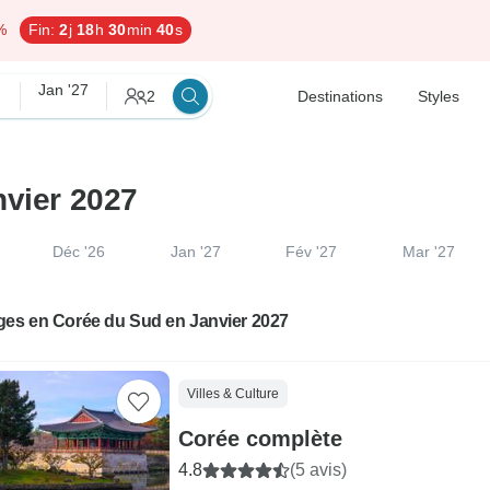
%
Fin:
2
j
18
h
30
min
39
s
Jan '27
2
Destinations
Styles
nvier 2027
Déc '26
Jan '27
Fév '27
Mar '27
ges en Corée du Sud en Janvier 2027
Villes & Culture
Corée complète
4.8
(5 avis)