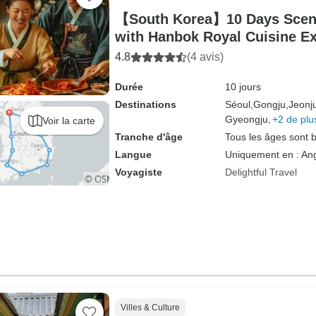
【South Korea】10 Days Sceni
with Hanbok Royal Cuisine E
Packages
4.8
(4 avis)
Durée
10 jours
Destinations
Séoul,
Gongju,
Jeonj
Gyeongju,
+2 de plu
Voir la carte
Tranche d'âge
Tous les âges sont 
Langue
Uniquement en : Ang
Voyagiste
Delightful Travel
Villes & Culture