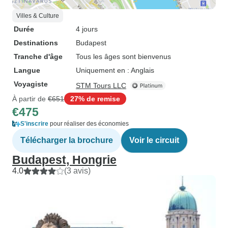
Villes & Culture
Durée
4 jours
Destinations
Budapest
Tranche d'âge
Tous les âges sont bienvenus
Langue
Uniquement en : Anglais
Voyagiste
STM Tours LLC
À partir de
€651
27% de remise
€475
S'inscrire
pour réaliser des économies
Télécharger la brochure
Voir le circuit
Budapest, Hongrie
4.0
(3 avis)