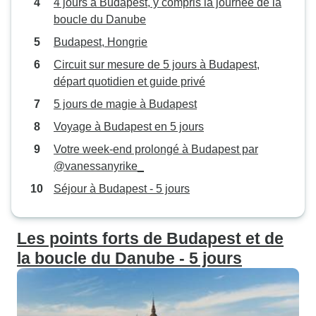
4 jours à Budapest, y compris la journée de la
boucle du Danube
Budapest, Hongrie
Circuit sur mesure de 5 jours à Budapest,
départ quotidien et guide privé
5 jours de magie à Budapest
Voyage à Budapest en 5 jours
Votre week-end prolongé à Budapest par
@vanessanyrike_
Séjour à Budapest - 5 jours
Les points forts de Budapest et de
la boucle du Danube - 5 jours