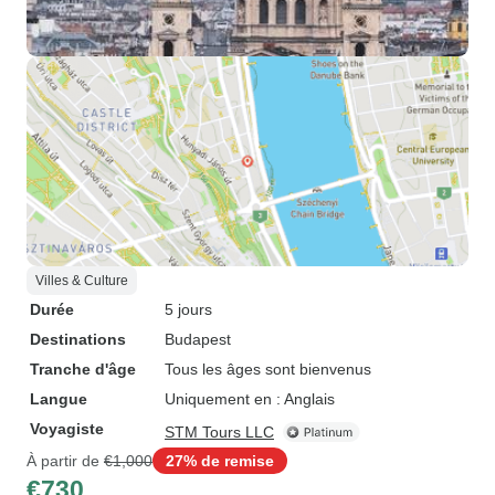
Villes & Culture
Durée
5 jours
Destinations
Budapest
Tranche d'âge
Tous les âges sont bienvenus
Langue
Uniquement en : Anglais
Voyagiste
STM Tours LLC
À partir de
€1,000
27% de remise
€730