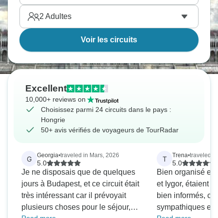
2
Adultes
Voir les circuits
Excellent
10,000+ reviews on
Choisissez parmi 24 circuits dans le pays :
Hongrie
50+ avis vérifiés de voyageurs de TourRadar
Georgia
•
traveled in Mars, 2026
Trena
•
traveled i
G
T
5.0
5.0
Je ne disposais que de quelques
Bien organisé et 
jours à Budapest, et ce circuit était
et Iygor, étaient fa
très intéressant car il prévoyait
bien informés, co
plusieurs choses pour le séjour,
sympathiques et a