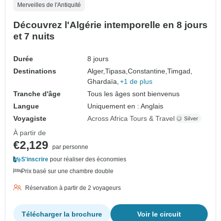
Merveilles de l'Antiquité
Découvrez l'Algérie intemporelle en 8 jours
et 7 nuits
Durée
8 jours
Destinations
Alger,
Tipasa,
Constantine,
Timgad,
Ghardaïa,
+1 de plus
Tranche d'âge
Tous les âges sont bienvenus
Langue
Uniquement en : Anglais
Voyagiste
Across Africa Tours & Travel
À partir de
€2,129
par personne
S'inscrire
pour réaliser des économies
Prix basé sur une chambre double
Réservation à partir de 2 voyageurs
Télécharger la brochure
Voir le circuit