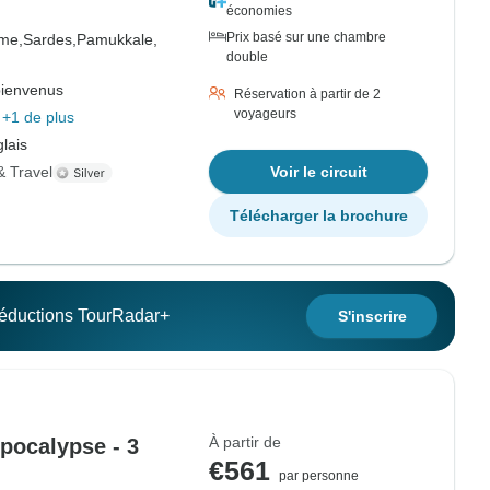
économies
Prix basé sur une chambre
me,
Sardes,
Pamukkale,
double
bienvenus
Réservation à partir de 2
voyageurs
+1 de plus
lais
& Travel
Voir le circuit
Télécharger la brochure
 réductions TourRadar+
S'inscrire
À partir de
Apocalypse - 3
€561
par personne