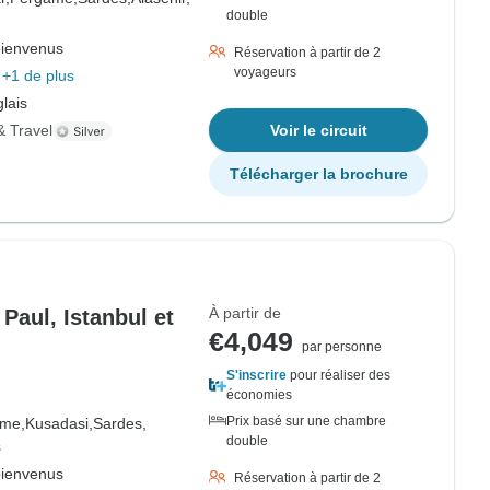
double
bienvenus
Réservation à partir de 2
voyageurs
+1 de plus
lais
& Travel
Voir le circuit
Télécharger la brochure
À partir de
Paul, Istanbul et
€4,049
par personne
S'inscrire
pour réaliser des
économies
Prix basé sur une chambre
me,
Kusadasi,
Sardes,
double
s
bienvenus
Réservation à partir de 2