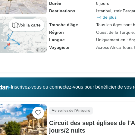
Durée
8 jours
Destinations
Istanbul,
Izmir,
Perga
+4 de plus
Tranche d'âge
Tous les âges sont 
Voir la carte
Région
Ouest de la Turquie
Langue
Uniquement en : Ang
Voyagiste
Across Africa Tours 
Inscrivez-vous ou connectez-vous pour bénéficier de vos
Merveilles de l'Antiquité
Circuit des sept églises de l'
jours/2 nuits