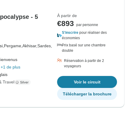
À partir de
Apocalypse - 5
€893
par personne
S'inscrire
pour réaliser des
économies
Prix basé sur une chambre
i,
Pergame,
Akhisar,
Sardes,
double
bienvenus
Réservation à partir de 2
voyageurs
+1 de plus
lais
& Travel
Voir le circuit
Télécharger la brochure