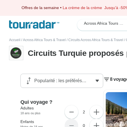
Offres de la semaine
•
La crème de la crème
Jusqu'à -50
Across Africa Tours & Travel
Accueil
/
Across Africa Tours & Travel
/
Circuits Across Africa Tours & Travel
/
Circuits Turquie proposés 
8 voyage
Qui voyage ?
Adultes
2
18 ans ou plus
Enfants
0
Moins de 18 ans