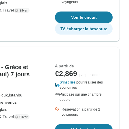
voyageurs
lais
& Travel
Voir le circuit
Télécharger la brochure
À partir de
 - Grèce et
€2,869
ul) 7 jours
par personne
S'inscrire
pour réaliser des
économies
Prix basé sur une chambre
lcuk,
Istanbul
double
bienvenus
lais
Réservation à partir de 2
voyageurs
& Travel