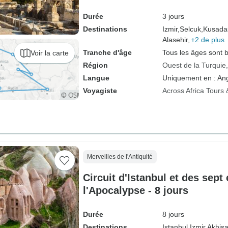
Durée
3 jours
Destinations
Izmir,
Selcuk,
Kusadas
Alasehir,
+2 de plus
Tranche d'âge
Tous les âges sont 
Voir la carte
Région
Ouest de la Turquie
Langue
Uniquement en : Ang
Voyagiste
Across Africa Tours 
Merveilles de l'Antiquité
Circuit d'Istanbul et des sept
l'Apocalypse - 8 jours
Durée
8 jours
Destinations
Istanbul,
Izmir,
Akhisa