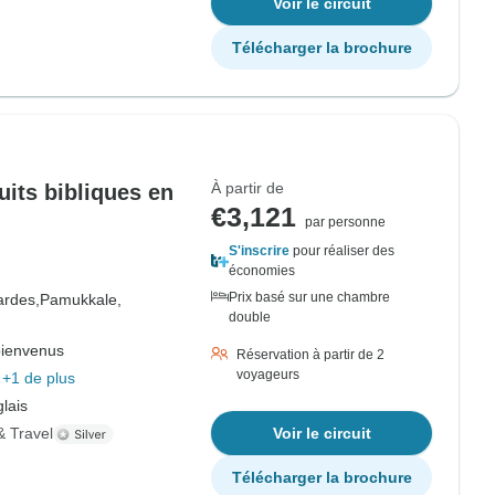
Voir le circuit
Télécharger la brochure
À partir de
cuits bibliques en
€3,121
par personne
S'inscrire
pour réaliser des
économies
Prix basé sur une chambre
ardes,
Pamukkale,
double
bienvenus
Réservation à partir de 2
voyageurs
+1 de plus
lais
& Travel
Voir le circuit
Télécharger la brochure