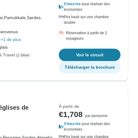
S'inscrire
pour réaliser des
économies
Prix basé sur une chambre
i,
Pamukkale,
Sardes,
double
bienvenus
Réservation à partir de 2
voyageurs
+1 de plus
lais
& Travel
Voir le circuit
Télécharger la brochure
À partir de
 églises de
€1,708
par personne
S'inscrire
pour réaliser des
économies
Prix basé sur une chambre
r,
Pergame,
Sardes,
Alasehir,