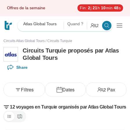
Offres de la semaine
Fin:
2
j
21
h
10
min
46
s
Atlas Global Tours
Quand ?
2
Circuits Atlas Global Tours
/
Circuits Turquie
Circuits Turquie proposés par Atlas
Global Tours
Share
Filtres
Dates
2
Pax
12 voyages en Turquie organisés par Atlas Global Tours