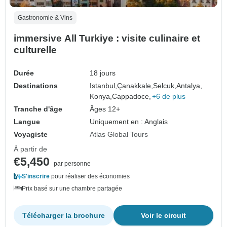
Gastronomie & Vins
immersive All Turkiye : visite culinaire et
culturelle
Durée
18 jours
Destinations
Istanbul,
Çanakkale,
Selcuk,
Antalya,
Konya,
Cappadoce,
+6 de plus
Tranche d'âge
Âges 12+
Langue
Uniquement en : Anglais
Voyagiste
Atlas Global Tours
À partir de
€5,450
par personne
S'inscrire
pour réaliser des économies
Prix basé sur une chambre partagée
Télécharger la brochure
Voir le circuit