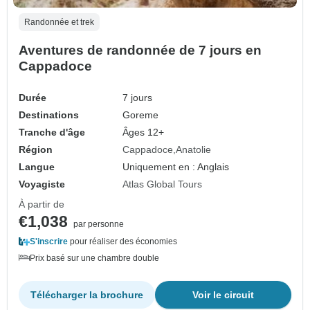
Randonnée et trek
Aventures de randonnée de 7 jours en
Cappadoce
Durée
7 jours
Destinations
Goreme
Tranche d'âge
Âges 12+
Région
Cappadoce
Anatolie
Langue
Uniquement en : Anglais
Voyagiste
Atlas Global Tours
À partir de
€1,038
par personne
S'inscrire
pour réaliser des économies
Prix basé sur une chambre double
Télécharger la brochure
Voir le circuit