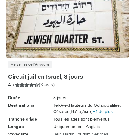
Merveilles de l'Antiquité
Circuit juif en Israël, 8 jours
4.7
(3 avis)
Durée
8 jours
Destinations
Tel-Aviv,
Hauteurs du Golan,
Galilée,
Césarée,
Haïfa,
Acre,
+4 de plus
Tranche d'âge
Tous les âges sont bienvenus
Langue
Uniquement en : Anglais
Voyagiste
Bein Harim Tourism Services