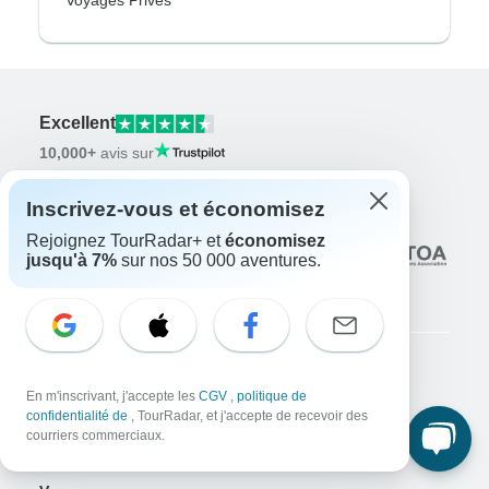
Voyages Privés
Excellent
10,000+
avis sur
Inscrivez-vous et économisez
En lien avec
Rejoignez TourRadar+ et
économisez
jusqu'à 7%
sur nos 50 000 aventures.
Entreprise
En m'inscrivant, j'accepte les
CGV
,
politique de
confidentialité de
, TourRadar, et j'accepte de recevoir des
À propos de nous
courriers commerciaux.
Carrières
Postulez maintenant !