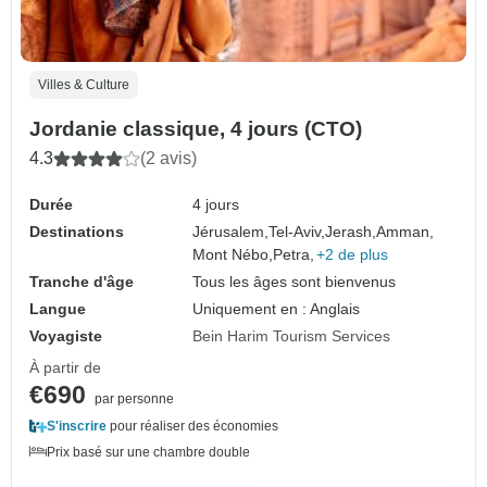
Villes & Culture
Jordanie classique, 4 jours (CTO)
4.3
(2 avis)
Durée
4 jours
Destinations
Jérusalem,
Tel-Aviv,
Jerash,
Amman,
Mont Nébo,
Petra,
+2 de plus
Tranche d'âge
Tous les âges sont bienvenus
Langue
Uniquement en : Anglais
Voyagiste
Bein Harim Tourism Services
À partir de
€690
par personne
S'inscrire
pour réaliser des économies
Prix basé sur une chambre double