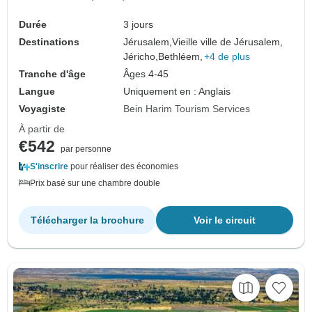
Durée
3 jours
Destinations
Jérusalem,
Vieille ville de Jérusalem,
Jéricho,
Bethléem,
+4 de plus
Tranche d'âge
Âges 4-45
Langue
Uniquement en : Anglais
Voyagiste
Bein Harim Tourism Services
À partir de
€542
par personne
S'inscrire
pour réaliser des économies
Prix basé sur une chambre double
Télécharger la brochure
Voir le circuit