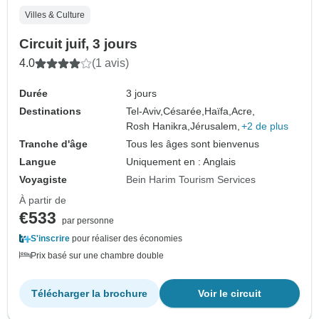
Villes & Culture
Circuit juif, 3 jours
4.0
(1 avis)
Durée
3 jours
Destinations
Tel-Aviv,
Césarée,
Haïfa,
Acre,
Rosh Hanikra,
Jérusalem,
+2 de plus
Tranche d'âge
Tous les âges sont bienvenus
Langue
Uniquement en : Anglais
Voyagiste
Bein Harim Tourism Services
À partir de
€533
par personne
S'inscrire
pour réaliser des économies
Prix basé sur une chambre double
Télécharger la brochure
Voir le circuit