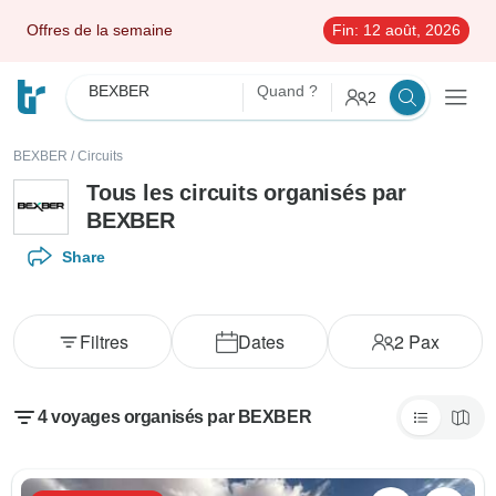
Offres de la semaine
Fin:
12 août, 2026
BEXBER
Quand ?
2
BEXBER
/
Circuits
Tous les circuits organisés par
BEXBER
Share
Filtres
Dates
2
Pax
4 voyages organisés par BEXBER