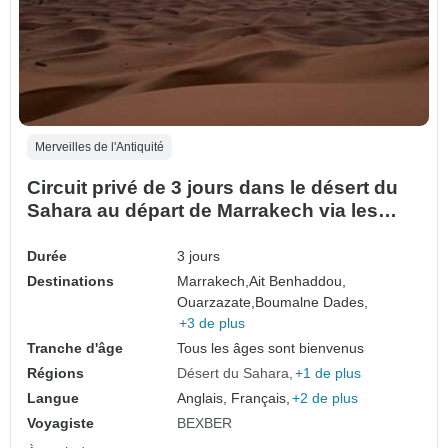
Merveilles de l'Antiquité
Circuit privé de 3 jours dans le désert du
Sahara au départ de Marrakech via les
montagnes de l'Atlas et Merzouga
Durée
3 jours
Destinations
Marrakech,
Ait Benhaddou,
Ouarzazate,
Boumalne Dades,
+3 de plus
Tranche d'âge
Tous les âges sont bienvenus
Régions
Désert du Sahara
+1 de plus
Langue
Anglais, Français,
+2 de plus
Voyagiste
BEXBER