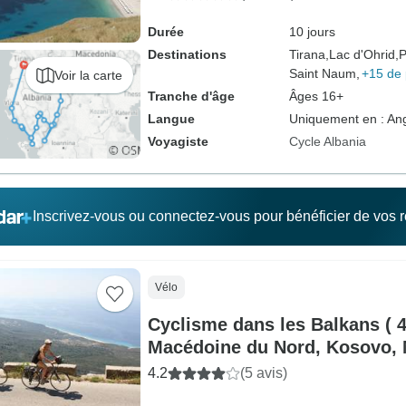
Durée
10 jours
Destinations
Tirana,
Lac d'Ohrid,
P
Saint Naum,
+15 de 
Voir la carte
Tranche d'âge
Âges 16+
Langue
Uniquement en : Ang
Voyagiste
Cycle Albania
Inscrivez-vous ou connectez-vous pour bénéficier de vos
Vélo
Cyclisme dans les Balkans ( 4
Macédoine du Nord, Kosovo,
4.2
(5 avis)