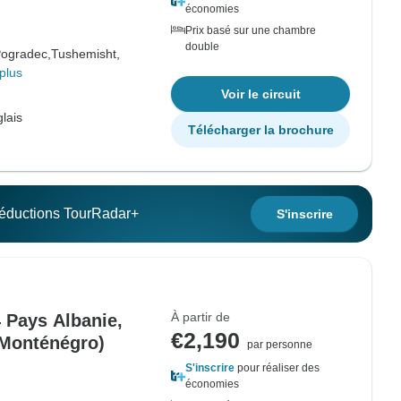
économies
Prix basé sur une chambre
double
ogradec,
Tushemisht,
plus
Voir le circuit
lais
Télécharger la brochure
 réductions TourRadar+
S'inscrire
À partir de
 Pays Albanie,
€2,190
 Monténégro)
par personne
S'inscrire
pour réaliser des
économies