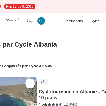
%
Fin:
12 août, 2026
Quand ?
2
Destinations
Styles
s par Cycle Albania
es organisés par Cycle Albania
Vélo
Cyclotourisme en Albanie - C
10 jours
4.5
(12 avis)