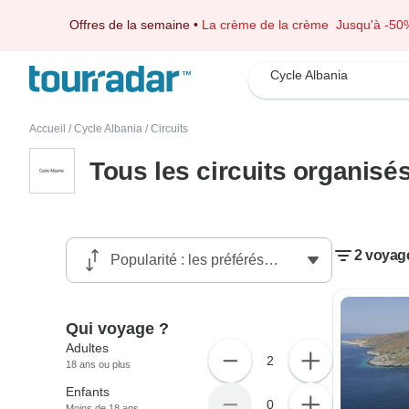
Offres de la semaine
•
La crème de la crème
Jusqu'à -50
Cycle Albania
Accueil
/
Cycle Albania
/
Circuits
Tous les circuits organisé
2 voyag
Qui voyage ?
Adultes
2
18 ans ou plus
Enfants
0
Moins de 18 ans