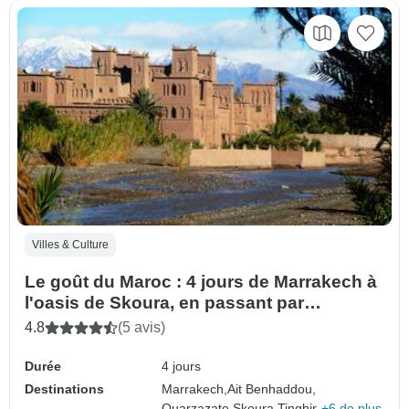
Villes & Culture
Le goût du Maroc : 4 jours de Marrakech à
l'oasis de Skoura, en passant par
Merzouga et les dunes de l'Erg Chebbi,
4.8
(5 avis)
retour à Marrakech.
Durée
4 jours
Destinations
Marrakech,
Ait Benhaddou,
Ouarzazate,
Skoura,
Tinghir,
+6 de plus