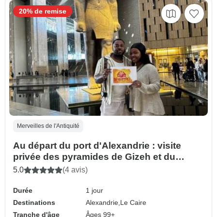
20% de remise
Merveilles de l'Antiquité
Au départ du port d'Alexandrie : visite
privée des pyramides de Gizeh et du
Grand musée égyptien
5.0
(4 avis)
Durée
1 jour
Destinations
Alexandrie,
Le Caire
Tranche d'âge
Âges 99+