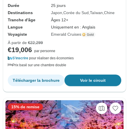
Durée
25 jours
Destinations
Japon
Corée du Sud
Taïwan
Chine
Tranche d'âge
Âges 12+
Langue
Uniquement en : Anglais
Voyagiste
Emerald Cruises
À partir de
€22,299
€19,006
par personne
S'inscrire
pour réaliser des économies
Prix basé sur une chambre double
Télécharger la brochure
Voir le circuit
15% de remise