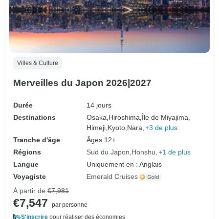
Villes & Culture
Merveilles du Japon 2026|2027
Durée
14 jours
Destinations
Osaka,
Hiroshima,
Île de Miyajima,
Himeji,
Kyoto,
Nara,
+3 de plus
Tranche d'âge
Âges 12+
Régions
Sud du Japon
Honshu
+1 de plus
Langue
Uniquement en : Anglais
Voyagiste
Emerald Cruises
À partir de
€7,981
€7,547
par personne
S'inscrire
pour réaliser des économies