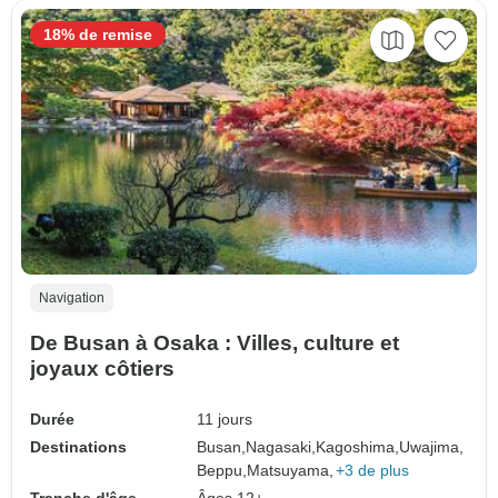
18% de remise
Navigation
De Busan à Osaka : Villes, culture et
joyaux côtiers
Durée
11 jours
Destinations
Busan,
Nagasaki,
Kagoshima,
Uwajima,
Beppu,
Matsuyama,
+3 de plus