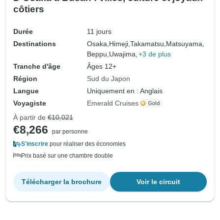
côtiers
Durée
11 jours
Destinations
Osaka,
Himeji,
Takamatsu,
Matsuyama,
Beppu,
Uwajima,
+3 de plus
Tranche d'âge
Âges 12+
Région
Sud du Japon
Langue
Uniquement en : Anglais
Voyagiste
Emerald Cruises
À partir de
€10,021
€8,266
par personne
S'inscrire
pour réaliser des économies
Prix basé sur une chambre double
Télécharger la brochure
Voir le circuit