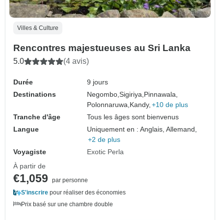
Villes & Culture
Rencontres majestueuses au Sri Lanka
5.0
(4 avis)
Durée
9 jours
Destinations
Negombo,
Sigiriya,
Pinnawala,
Polonnaruwa,
Kandy,
+10 de plus
Tranche d'âge
Tous les âges sont bienvenus
Langue
Uniquement en : Anglais, Allemand,
+2 de plus
Voyagiste
Exotic Perla
À partir de
€1,059
par personne
S'inscrire
pour réaliser des économies
Prix basé sur une chambre double