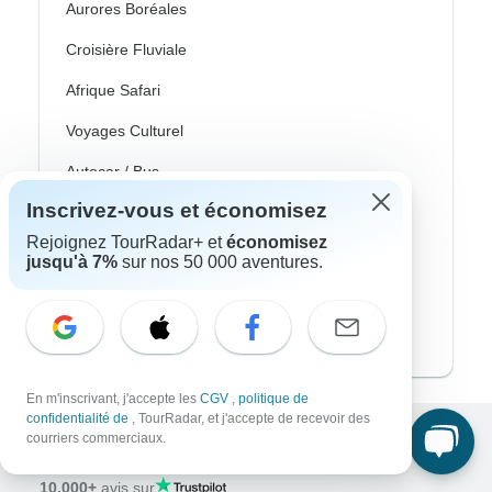
Aurores Boréales
Croisière Fluviale
Afrique Safari
Voyages Culturel
Autocar / Bus
Inscrivez-vous et économisez
Train Et Rail
Rejoignez TourRadar+ et
économisez
Plage
jusqu'à 7%
sur nos 50 000 aventures.
Famille
Voyages Privés
En m'inscrivant, j'accepte les
CGV
,
politique de
confidentialité de
, TourRadar, et j'accepte de recevoir des
courriers commerciaux.
Excellent
10,000+
avis sur