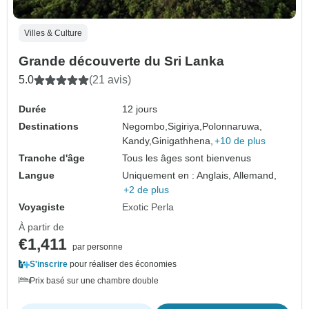
Villes & Culture
Grande découverte du Sri Lanka
5.0
(21 avis)
Durée
12 jours
Destinations
Negombo,
Sigiriya,
Polonnaruwa,
Kandy,
Ginigathhena,
+10 de plus
Tranche d'âge
Tous les âges sont bienvenus
Langue
Uniquement en : Anglais, Allemand,
+2 de plus
Voyagiste
Exotic Perla
À partir de
€1,411
par personne
S'inscrire
pour réaliser des économies
Prix basé sur une chambre double