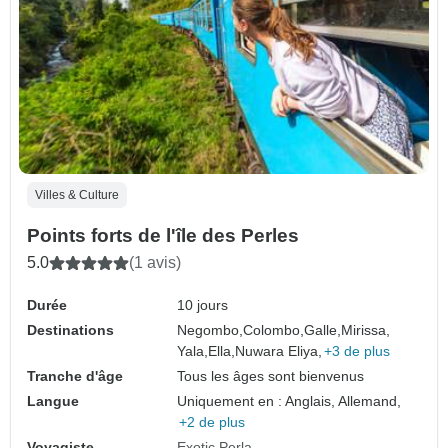
Villes & Culture
Points forts de l'île des Perles
5.0
(1 avis)
Durée
10 jours
Destinations
Negombo,
Colombo,
Galle,
Mirissa,
Yala,
Ella,
Nuwara Eliya,
+3 de plus
Tranche d'âge
Tous les âges sont bienvenus
Langue
Uniquement en : Anglais, Allemand,
+2 de plus
Voyagiste
Exotic Perla