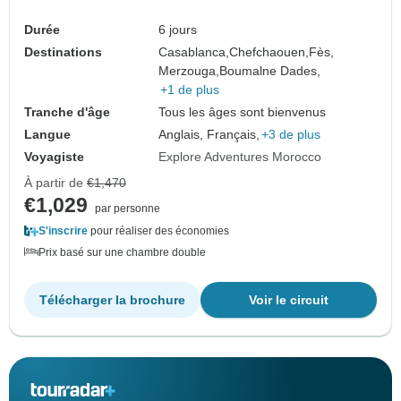
Durée
6 jours
Destinations
Casablanca,
Chefchaouen,
Fès,
Merzouga,
Boumalne Dades,
+1 de plus
Tranche d'âge
Tous les âges sont bienvenus
Langue
Anglais, Français,
+3 de plus
Voyagiste
Explore Adventures Morocco
À partir de
€1,470
€1,029
par personne
S'inscrire
pour réaliser des économies
Prix basé sur une chambre double
Télécharger la brochure
Voir le circuit