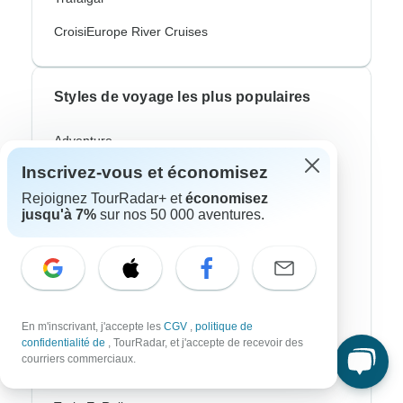
CroisiEurope River Cruises
Styles de voyage les plus populaires
Adventure
Inscrivez-vous et économisez
Vélo
Rejoignez TourRadar+ et
économisez
Randonnee & Trek
jusqu'à 7%
sur nos 50 000 aventures.
Aurores Boréales
Croisière Fluviale
Afrique Safari
En m'inscrivant, j'accepte les
CGV
,
politique de
Voyages Culturel
confidentialité de
, TourRadar, et j'accepte de recevoir des
courriers commerciaux.
Autocar / Bus