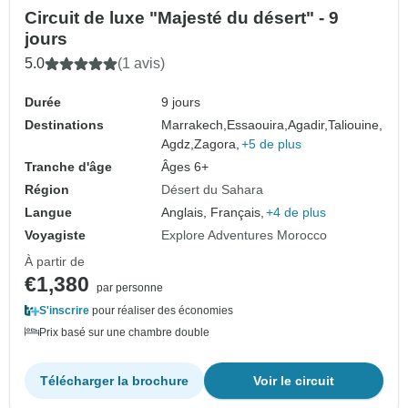
Circuit de luxe "Majesté du désert" - 9
jours
5.0
(1 avis)
Durée
9 jours
Destinations
Marrakech,
Essaouira,
Agadir,
Taliouine,
Agdz,
Zagora,
+5 de plus
Tranche d'âge
Âges 6+
Région
Désert du Sahara
Langue
Anglais, Français,
+4 de plus
Voyagiste
Explore Adventures Morocco
À partir de
€1,380
par personne
S'inscrire
pour réaliser des économies
Prix basé sur une chambre double
Télécharger la brochure
Voir le circuit