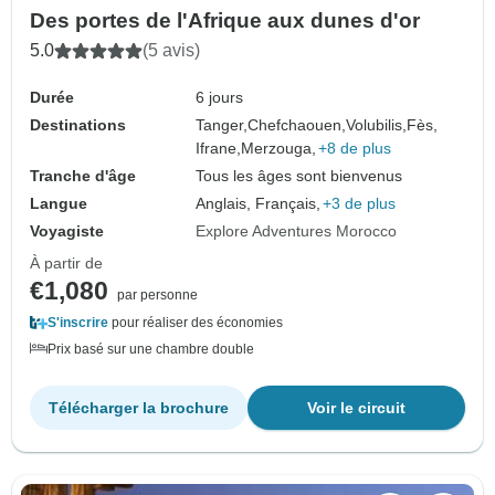
Des portes de l'Afrique aux dunes d'or
5.0
(5 avis)
Durée
6 jours
Destinations
Tanger,
Chefchaouen,
Volubilis,
Fès,
Ifrane,
Merzouga,
+8 de plus
Tranche d'âge
Tous les âges sont bienvenus
Langue
Anglais, Français,
+3 de plus
Voyagiste
Explore Adventures Morocco
À partir de
€1,080
par personne
S'inscrire
pour réaliser des économies
Prix basé sur une chambre double
Télécharger la brochure
Voir le circuit