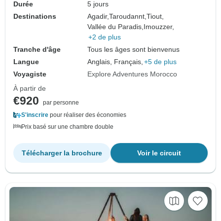
Durée
5 jours
Destinations
Agadir,
Taroudannt,
Tiout,
Vallée du Paradis,
Imouzzer,
+2 de plus
Tranche d'âge
Tous les âges sont bienvenus
Langue
Anglais, Français,
+5 de plus
Voyagiste
Explore Adventures Morocco
À partir de
€920
par personne
S'inscrire
pour réaliser des économies
Prix basé sur une chambre double
Télécharger la brochure
Voir le circuit