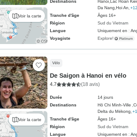
Destinations
Hanoi,
Lac Hoan Kie
Da Nang,
Hoi An,
+12
Tranche d'âge
Âges 16+
Voir la carte
Région
Sud du Vietnam
Langue
Uniquement en : Ang
Voyagiste
Explore!
Vélo
De Saigon à Hanoi en vélo
4.7
(18 avis)
Durée
14 jours
Destinations
Hô Chi Minh-Ville ,
C
Delta du Mékong,
+1
Tranche d'âge
Âges 16+
Voir la carte
Région
Sud du Vietnam
Langue
Uniquement en : Ang