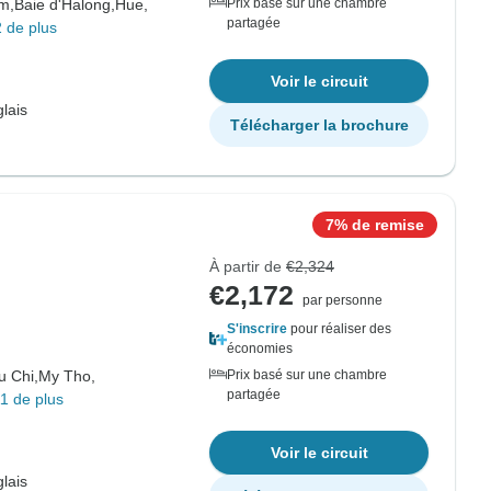
m,
Baie d'Halong,
Hue,
Prix basé sur une chambre
partagée
 de plus
Voir le circuit
lais
Télécharger la brochure
7% de remise
À partir de
€2,324
€2,172
par personne
S'inscrire
pour réaliser des
économies
u Chi,
My Tho,
Prix basé sur une chambre
partagée
1 de plus
Voir le circuit
lais