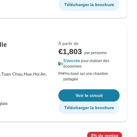
Télécharger la brochure
À partir de
lle
€1,803
par personne
S'inscrire
pour réaliser des
économies
,
Tuan Chau,
Hue,
Hoi An,
Prix basé sur une chambre
partagée
Voir le circuit
lais
Télécharger la brochure
8% de remise