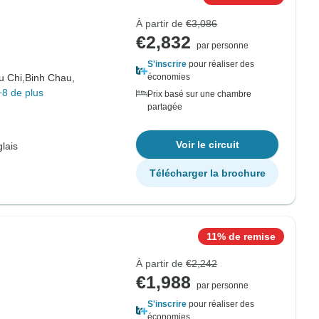
À partir de
€3,086
€2,832
par personne
S'inscrire
pour réaliser des
u Chi,
Binh Chau,
économies
+8 de plus
Prix basé sur une chambre
partagée
Voir le circuit
lais
Télécharger la brochure
11% de remise
À partir de
€2,242
€1,988
par personne
S'inscrire
pour réaliser des
économies