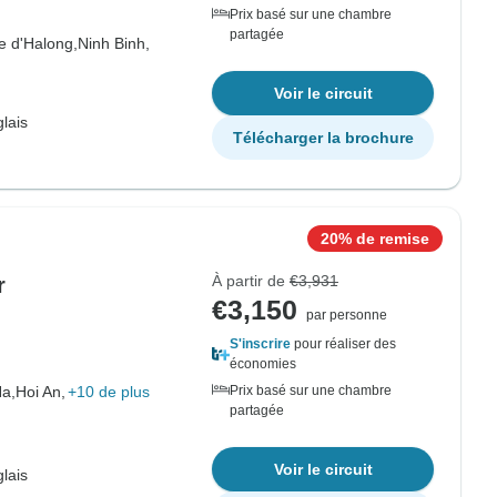
Prix basé sur une chambre
partagée
e d'Halong,
Ninh Binh,
Voir le circuit
lais
Télécharger la brochure
20% de remise
À partir de
€3,931
r
€3,150
par personne
S'inscrire
pour réaliser des
économies
Ha,
Hoi An,
+10 de plus
Prix basé sur une chambre
partagée
Voir le circuit
lais