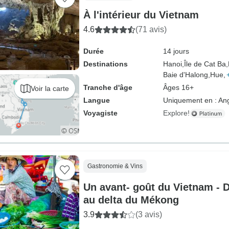
À l'intérieur du Vietnam
4.6
(71 avis)
Durée
14 jours
Destinations
Hanoi,
Île de Cat Ba,
Baie d'Halong,
Hue,
Tranche d'âge
Âges 16+
Voir la carte
Langue
Uniquement en : Ang
Voyagiste
Explore!
Gastronomie & Vins
Un avant- goût du Vietnam - D
au delta du Mékong
3.9
(3 avis)