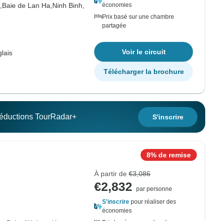
,
Baie de Lan Ha,
Ninh Binh,
économies
Prix basé sur une chambre
partagée
Voir le circuit
lais
Télécharger la brochure
 réductions TourRadar+
S'inscrire
8% de remise
À partir de
€3,086
€2,832
par personne
S'inscrire
pour réaliser des
économies