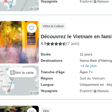
Voyagiste
Explore!
Villes & Culture
Découvrez le Vietnam en fami
4.9
(7 avis)
Durée
11 jours
Destinations
Hanoi,
Baie d'Halong
+4 de plus
Tranche d'âge
Âges 7+
Voir la carte
Région
Sud du Vietnam
Langue
Uniquement en : Ang
Voyagiste
Explore!
Vélo