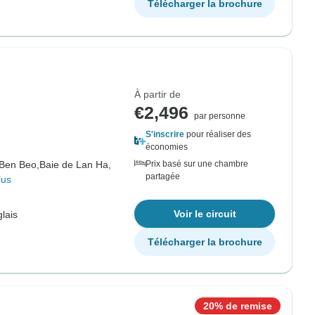
Télécharger la brochure
À partir de
€2,496
par personne
S'inscrire
pour réaliser des
économies
Ben Beo,
Baie de Lan Ha,
Prix basé sur une chambre
partagée
lus
Voir le circuit
lais
Télécharger la brochure
20% de remise