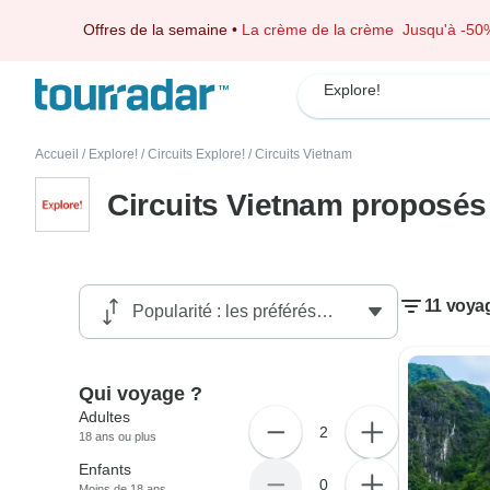
Offres de la semaine
•
La crème de la crème
Jusqu'à -50
Explore!
Accueil
/
Explore!
/
Circuits Explore!
/
Circuits Vietnam
Circuits Vietnam proposés
11 voya
Qui voyage ?
Adultes
2
18 ans ou plus
Enfants
0
Moins de 18 ans