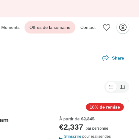
Moments
Offres de la semaine
Contact
Share
18% de remise
À partir de
€2,845
nam
€2,337
par personne
S'inscrire
pour réaliser des