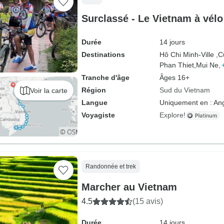
Surclassé - Le Vietnam à vélo
Durée
14 jours
Destinations
Hô Chi Minh-Ville ,
C
Phan Thiet,
Mui Ne,
Tranche d'âge
Âges 16+
Région
Sud du Vietnam
Voir la carte
Langue
Uniquement en : Ang
Voyagiste
Explore!
Randonnée et trek
Marcher au Vietnam
4.5
(15 avis)
Durée
14 jours