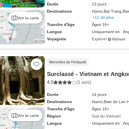
Durée
13 jours
Destinations
Hanoi,
Bat Trang,
Bai
+12 de plus
Voir la carte
Tranche d'âge
Âges 16+
Langue
Uniquement en : Ang
Voyagiste
Explore!
Merveilles de l'Antiquité
Surclassé - Vietnam et Angko
4.0
(1 avis)
Durée
14 jours
Destinations
Hanoi,
Baie de Lan 
Tranche d'âge
Âges 16+
Voir la carte
Région
Sud du Vietnam
Langue
Uniquement en : Ang