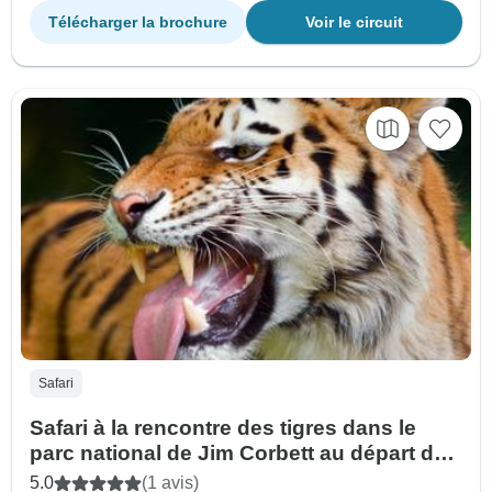
Télécharger la brochure
Voir le circuit
Safari
Safari à la rencontre des tigres dans le
parc national de Jim Corbett au départ de
Delhi
5.0
(1 avis)