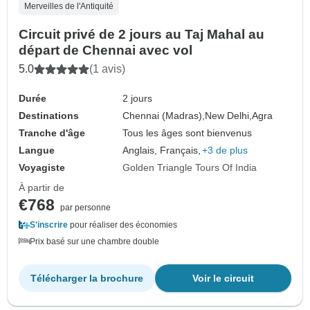
Merveilles de l'Antiquité
Circuit privé de 2 jours au Taj Mahal au
départ de Chennai avec vol
5.0
(1 avis)
Durée
2 jours
Destinations
Chennai (Madras),
New Delhi,
Agra
Tranche d'âge
Tous les âges sont bienvenus
Langue
Anglais, Français,
+3 de plus
Voyagiste
Golden Triangle Tours Of India
À partir de
€768
par personne
S'inscrire
pour réaliser des économies
Prix basé sur une chambre double
Télécharger la brochure
Voir le circuit