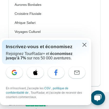
Aurores Boréales
Croisière Fluviale
Afrique Safari
Voyages Culturel
Autocar / Bus
Inscrivez-vous et économisez
Train Et Rail
Rejoignez TourRadar+ et
économisez
jusqu'à 7%
sur nos 50 000 aventures.
Plage
Famille
Voyages Privés
En m'inscrivant, j'accepte les
CGV
,
politique de
confidentialité de
, TourRadar, et j'accepte de recevoir des
courriers commerciaux.
Excellent