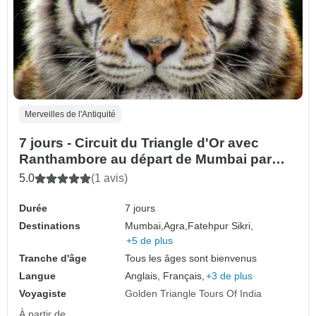
Merveilles de l'Antiquité
7 jours - Circuit du Triangle d'Or avec
Ranthambore au départ de Mumbai par
avion
5.0
(1 avis)
Durée
7 jours
Destinations
Mumbai,
Agra,
Fatehpur Sikri,
+5 de plus
Tranche d'âge
Tous les âges sont bienvenus
Langue
Anglais, Français,
+3 de plus
Voyagiste
Golden Triangle Tours Of India
À partir de