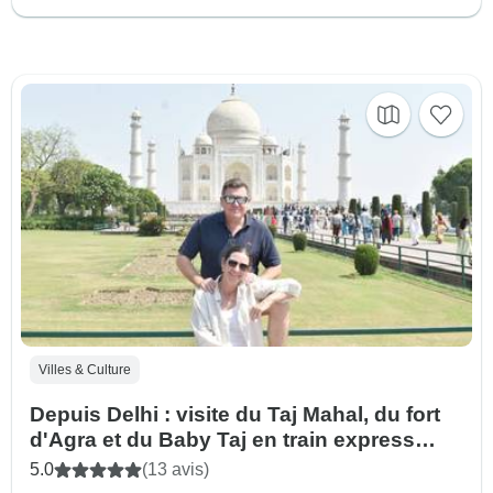
Villes & Culture
Depuis Delhi : visite du Taj Mahal, du fort
d'Agra et du Baby Taj en train express
Gatimaan
5.0
(13 avis)