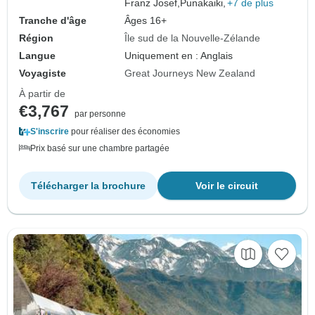
Franz Josef,
Punakaiki,
+7 de plus
Tranche d'âge
Âges 16+
Région
Île sud de la Nouvelle-Zélande
Langue
Uniquement en : Anglais
Voyagiste
Great Journeys New Zealand
À partir de
€3,767
par personne
S'inscrire
pour réaliser des économies
Prix basé sur une chambre partagée
Télécharger la brochure
Voir le circuit