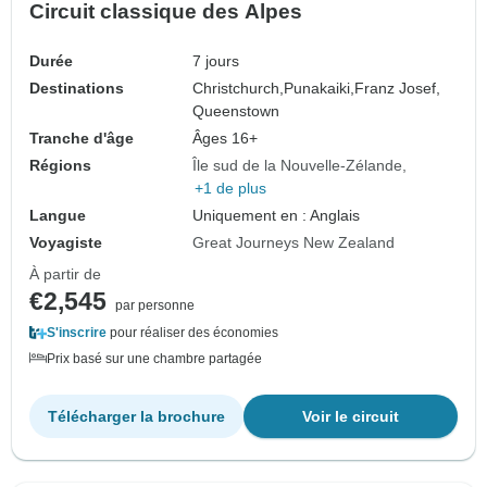
Circuit classique des Alpes
Durée
7 jours
Destinations
Christchurch,
Punakaiki,
Franz Josef,
Queenstown
Tranche d'âge
Âges 16+
Régions
Île sud de la Nouvelle-Zélande
+1 de plus
Langue
Uniquement en : Anglais
Voyagiste
Great Journeys New Zealand
À partir de
€2,545
par personne
S'inscrire
pour réaliser des économies
Prix basé sur une chambre partagée
Télécharger la brochure
Voir le circuit