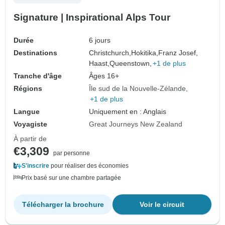
Signature | Inspirational Alps Tour
Durée
6 jours
Destinations
Christchurch,
Hokitika,
Franz Josef,
Haast,
Queenstown,
+1 de plus
Tranche d'âge
Âges 16+
Régions
Île sud de la Nouvelle-Zélande
+1 de plus
Langue
Uniquement en : Anglais
Voyagiste
Great Journeys New Zealand
À partir de
€3,309
par personne
S'inscrire
pour réaliser des économies
Prix basé sur une chambre partagée
Télécharger la brochure
Voir le circuit