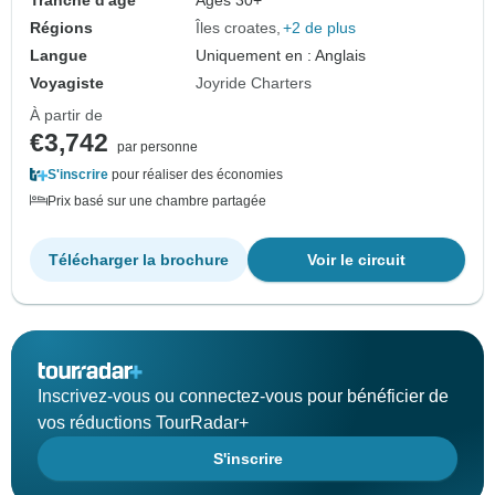
Tranche d'âge
Âges 30+
Régions
Îles croates
+2 de plus
Langue
Uniquement en : Anglais
Voyagiste
Joyride Charters
À partir de
€3,742
par personne
S'inscrire
pour réaliser des économies
Prix basé sur une chambre partagée
Télécharger la brochure
Voir le circuit
Inscrivez-vous ou connectez-vous pour bénéficier de
vos réductions TourRadar+
S'inscrire