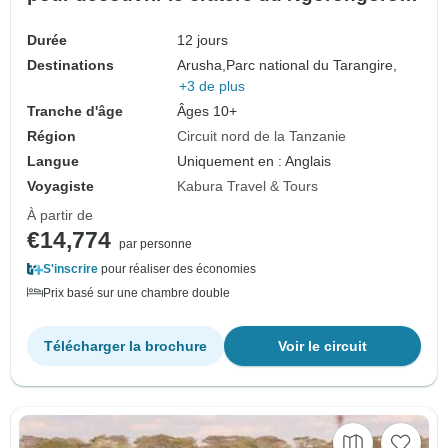
le Serengeti et Zanzibar
Durée
12 jours
Destinations
Arusha,
Parc national du Tarangire,
+3 de plus
Tranche d'âge
Âges 10+
Région
Circuit nord de la Tanzanie
Langue
Uniquement en : Anglais
Voyagiste
Kabura Travel & Tours
À partir de
€14,774
par personne
S'inscrire
pour réaliser des économies
Prix basé sur une chambre double
Télécharger la brochure
Voir le circuit