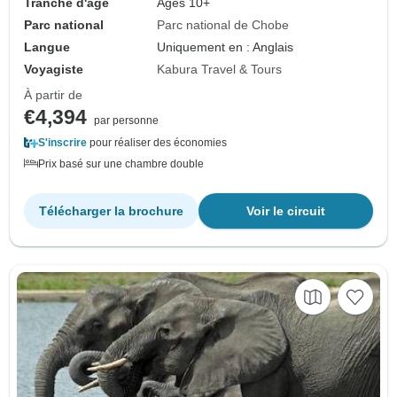
Tranche d'âge
Âges 10+
Parc national
Parc national de Chobe
Langue
Uniquement en : Anglais
Voyagiste
Kabura Travel & Tours
À partir de
€4,394
par personne
S'inscrire
pour réaliser des économies
Prix basé sur une chambre double
Télécharger la brochure
Voir le circuit