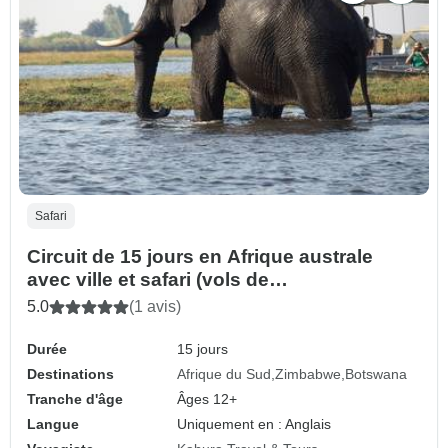
Safari
Circuit de 15 jours en Afrique australe
avec ville et safari (vols de
correspondance inclus)
5.0
(1 avis)
Durée
15 jours
Destinations
Afrique du Sud
Zimbabwe
Botswana
Tranche d'âge
Âges 12+
Langue
Uniquement en : Anglais