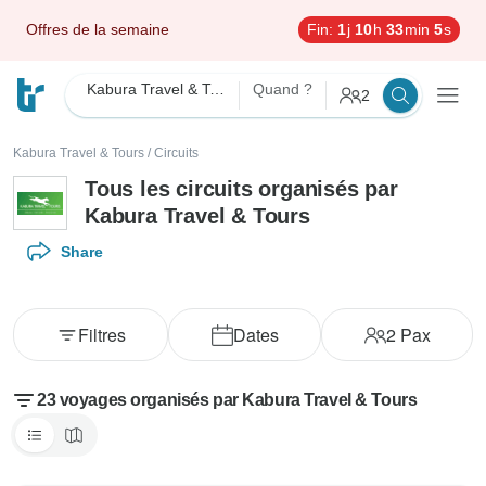
Offres de la semaine
Fin:
1
j
10
h
33
min
3
s
Kabura Travel & Tours
Quand ?
2
Kabura Travel & Tours
/
Circuits
Tous les circuits organisés par
Kabura Travel & Tours
Share
Filtres
Dates
2
Pax
23 voyages organisés par Kabura Travel & Tours