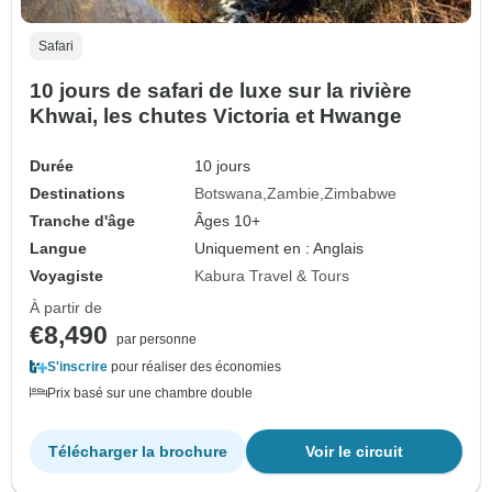
Safari
10 jours de safari de luxe sur la rivière
Khwai, les chutes Victoria et Hwange
Durée
10 jours
Destinations
Botswana
Zambie
Zimbabwe
Tranche d'âge
Âges 10+
Langue
Uniquement en : Anglais
Voyagiste
Kabura Travel & Tours
À partir de
€8,490
par personne
S'inscrire
pour réaliser des économies
Prix basé sur une chambre double
Télécharger la brochure
Voir le circuit