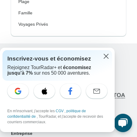
Plage
Famille
Voyages Privés
Inscrivez-vous et économisez
Excellent
10,000+
avis sur
Rejoignez TourRadar+ et
économisez
jusqu'à 7%
sur nos 50 000 aventures.
En lien avec
En m'inscrivant, j'accepte les
CGV
,
politique de
confidentialité de
, TourRadar, et j'accepte de recevoir des
courriers commerciaux.
Entreprise