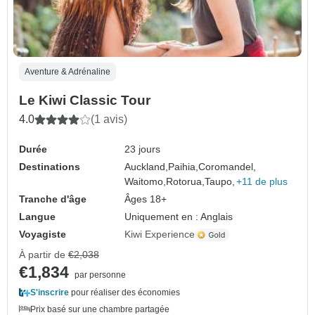
Aventure & Adrénaline
Le Kiwi Classic Tour
4.0
(1 avis)
Durée
23 jours
Destinations
Auckland,
Paihia,
Coromandel,
Waitomo,
Rotorua,
Taupo,
+11 de plus
Tranche d'âge
Âges 18+
Langue
Uniquement en : Anglais
Voyagiste
Kiwi Experience
À partir de
€2,038
€1,834
par personne
S'inscrire
pour réaliser des économies
Prix basé sur une chambre partagée