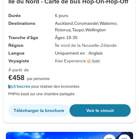
Île du Nord - Carte de bus Hop-On-Hop-Off
Durée
6 jours
Destinations
Auckland,
Coromandel,
Waitomo,
Rotorua,
Taupo,
Wellington
Tranche d'âge
Âges 18-35
Région
Île nord de la Nouvelle-Zélande
Langue
Uniquement en : Anglais
Voyagiste
Kiwi Experience
À partir de
€458
par personne
S'inscrire
pour réaliser des économies
Prix basé sur une chambre partagée
Télécharger la brochure
Voir le circuit