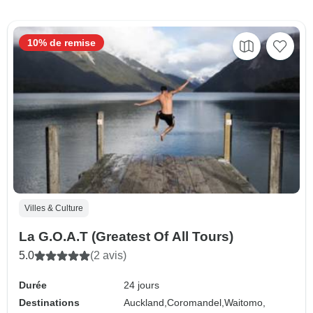
10% de remise
Villes & Culture
La G.O.A.T (Greatest Of All Tours)
5.0
(2 avis)
Durée
24 jours
Destinations
Auckland,
Coromandel,
Waitomo,