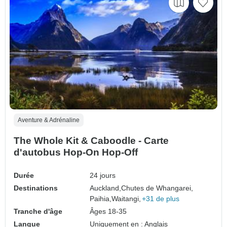
Aventure & Adrénaline
The Whole Kit & Caboodle - Carte
d'autobus Hop-On Hop-Off
Durée
24 jours
Destinations
Auckland,
Chutes de Whangarei,
Paihia,
Waitangi,
+31 de plus
Tranche d'âge
Âges 18-35
Langue
Uniquement en : Anglais