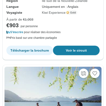
Région
Île sud de la Nouvelle-Zélande
Langue
Uniquement en : Anglais
Voyagiste
Kiwi Experience
À partir de
€1,003
€903
par personne
S'inscrire
pour réaliser des économies
Prix basé sur une chambre partagée
Télécharger la brochure
Voir le circuit