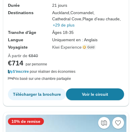
Durée
21 jours
Destinations
Auckland,
Coromandel,
Cathedral Cove,
Plage d'eau chaude,
+29 de plus
Tranche d'âge
Âges 18-35
Langue
Uniquement en : Anglais
Voyagiste
Kiwi Experience
À partir de
€840
€714
par personne
S'inscrire
pour réaliser des économies
Prix basé sur une chambre partagée
Télécharger la brochure
Voir le circuit
10% de remise