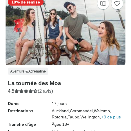
10% de remise
Aventure & Adrénaline
La tournée des Moa
4.5
(2 avis)
Durée
17 jours
Destinations
Auckland,
Coromandel,
Waitomo,
Rotorua,
Taupo,
Wellington,
+9 de plus
Tranche d'âge
Âges 18+