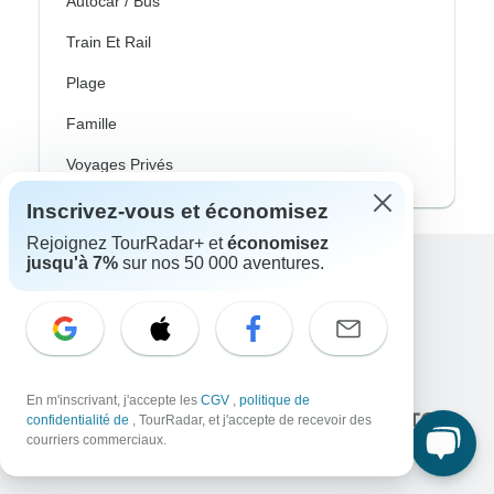
Autocar / Bus
Train Et Rail
Plage
Famille
Voyages Privés
Inscrivez-vous et économisez
Rejoignez TourRadar+ et
économisez
jusqu'à 7%
sur nos 50 000 aventures.
Excellent
10,000+
avis sur
En lien avec
En m'inscrivant, j'accepte les
CGV
,
politique de
confidentialité de
, TourRadar, et j'accepte de recevoir des
courriers commerciaux.