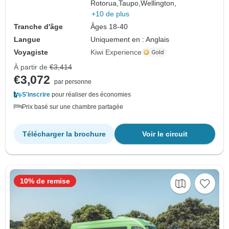
Rotorua,
Taupo,
Wellington,
+10 de plus
Tranche d'âge
Âges 18-40
Langue
Uniquement en : Anglais
Voyagiste
Kiwi Experience
À partir de
€3,414
€3,072
par personne
S'inscrire
pour réaliser des économies
Prix basé sur une chambre partagée
Télécharger la brochure
Voir le circuit
10% de remise