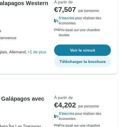
À partir de
Galapagos Western
€7,507
par personne
S'inscrire
pour réaliser des
économies
Prix basé sur une chambre
s
double
bienvenus
s
Voir le circuit
lais, Allemand,
+1 de plus
Télécharger la brochure
À partir de
es Galápagos avec
€4,202
par personne
S'inscrire
pour réaliser des
économies
Prix basé sur une chambre
abela,
Îlot Las Tintoreras,