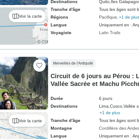
Destinations
Quito,
Îles Galapago
Tranche d'âge
Tous les âges sont 
Voir la carte
Régions
Pacifique
+1 de plu
Langue
Uniquement en : Ang
Voyagiste
Latin Trails
Merveilles de l'Antiquité
Circuit de 6 jours au Pérou :
Vallée Sacrée et Machu Picch
Durée
6 jours
Destinations
Lima,
Cusco,
Vallée 
+1 de plus
Tranche d'âge
Tous les âges sont 
Voir la carte
Montagne
Cordillère des Ande
Langue
Uniquement en : Ang