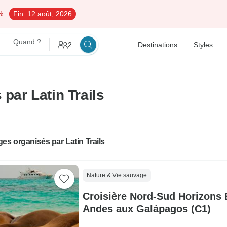
%
Fin:
12 août, 2026
Quand ?
2
Destinations
Styles
 par Latin Trails
es organisés par Latin Trails
Nature & Vie sauvage
Croisière Nord-Sud Horizons 
Andes aux Galápagos (C1)