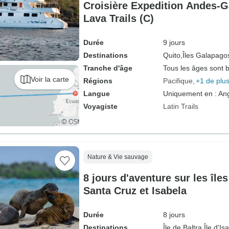
Croisière Expedition Andes-
Lava Trails (C)
Durée
9 jours
Destinations
Quito,
Îles Galapago
Tranche d'âge
Tous les âges sont 
Voir la carte
Régions
Pacifique
+1 de plu
Langue
Uniquement en : Ang
Voyagiste
Latin Trails
Nature & Vie sauvage
8 jours d'aventure sur les îl
Santa Cruz et Isabela
Durée
8 jours
Destinations
Île de Baltra,
Île d'Is