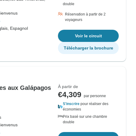
double
bienvenus
Réservation à partir de 2
voyageurs
s
lais, Espagnol
Voir le circuit
Télécharger la brochure
À partir de
des aux Galápagos
€4,309
par personne
S'inscrire
pour réaliser des
économies
Prix basé sur une chambre
s
double
bienvenus
s