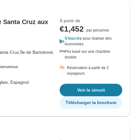
À partir de
de Santa Cruz aux
€1,452
par personne
S'inscrire
pour réaliser des
économies
Prix basé sur une chambre
Santa Cruz,
Île de Bartolomé,
double
bienvenus
Réservation à partir de 2
voyageurs
s
lais, Espagnol
Voir le circuit
Télécharger la brochure