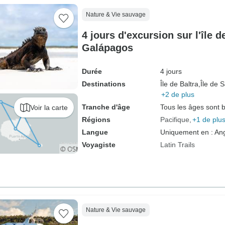
Nature & Vie sauvage
4 jours d'excursion sur l'île 
Galápagos
Durée
4 jours
Destinations
Île de Baltra,
Île de 
+2 de plus
Tranche d'âge
Tous les âges sont 
Voir la carte
Régions
Pacifique
+1 de plu
Langue
Uniquement en : Ang
Voyagiste
Latin Trails
Nature & Vie sauvage