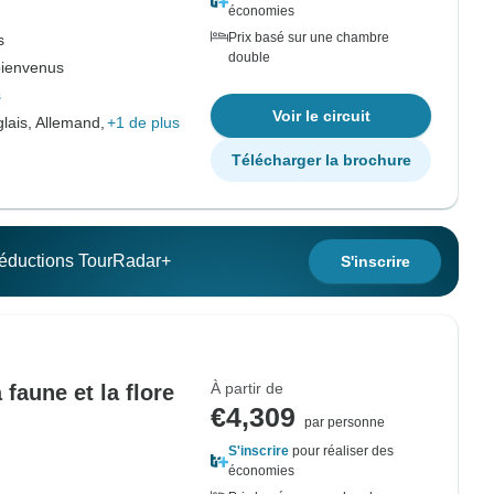
économies
Prix basé sur une chambre
s
double
bienvenus
s
Voir le circuit
lais, Allemand,
+1 de plus
Télécharger la brochure
 réductions TourRadar+
S'inscrire
À partir de
faune et la flore
€4,309
par personne
S'inscrire
pour réaliser des
économies