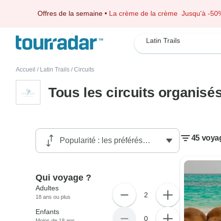
Offres de la semaine
•
La crème de la crème
Jusqu'à -50
Latin Trails
Accueil
/
Latin Trails
/
Circuits
Tous les circuits organisés
45 voyag
Qui voyage ?
Adultes
2
18 ans ou plus
Enfants
0
Moins de 18 ans