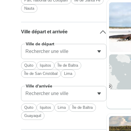
Parc national du Cotopaxi
Île de Santa Fé
Nauta
Ville départ et arrivée
Ville de départ
Quito
Iquitos
Île de Baltra
Île de San Cristóbal
Lima
Ville d'arrivée
Quito
Iquitos
Lima
Île de Baltra
Guayaquil