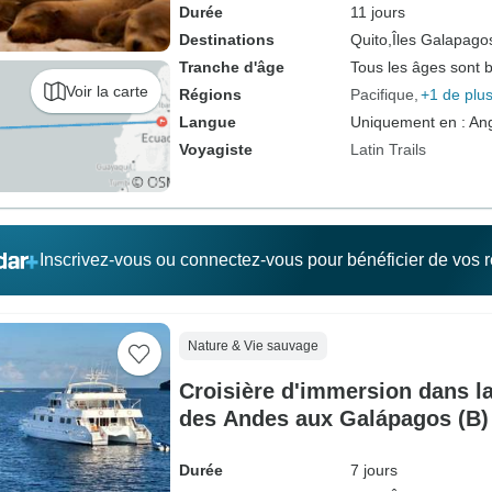
Durée
11 jours
Destinations
Quito,
Îles Galapago
Tranche d'âge
Tous les âges sont 
Voir la carte
Régions
Pacifique
+1 de plu
Langue
Uniquement en : Ang
Voyagiste
Latin Trails
Inscrivez-vous ou connectez-vous pour bénéficier de vos
Nature & Vie sauvage
Croisière d'immersion dans la 
des Andes aux Galápagos (B)
Durée
7 jours