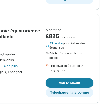
À partir de
onie équatorienne
€825
allacta
par personne
S'inscrire
pour réaliser des
économies
Prix basé sur une chambre
a,
Papallacta
double
bienvenus
s
+4 de plus
Réservation à partir de 2
voyageurs
lais, Espagnol
Voir le circuit
Télécharger la brochure