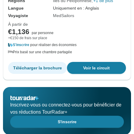
Régions
Îles du Péloponnèse
+1 de plus
Langue
Uniquement en : Anglais
Voyagiste
MedSailors
À partir de
€1,136
par personne
+€150 de frais sur place
S'inscrire
pour réaliser des économies
Prix basé sur une chambre partagée
Télécharger la brochure
Voir le circuit
Inscrivez-vous ou connectez-vous pour bénéficier de
vos réductions TourRadar+
S'inscrire