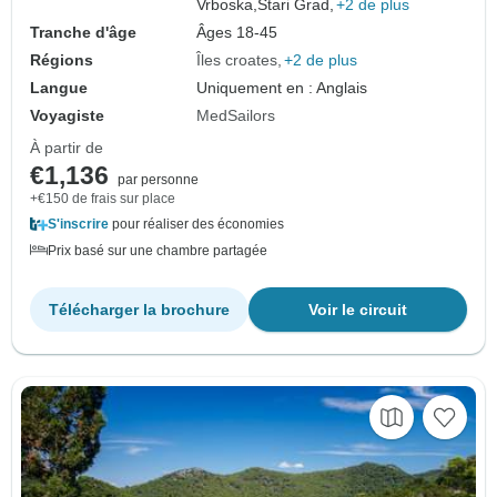
Vrboska,
Stari Grad,
+2 de plus
Tranche d'âge
Âges 18-45
Régions
Îles croates
+2 de plus
Langue
Uniquement en : Anglais
Voyagiste
MedSailors
À partir de
€1,136
par personne
+€150 de frais sur place
S'inscrire
pour réaliser des économies
Prix basé sur une chambre partagée
Télécharger la brochure
Voir le circuit