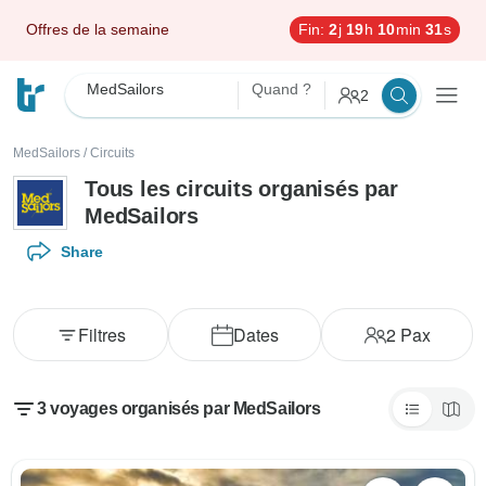
Offres de la semaine
Fin:
2
j
19
h
10
min
30
s
MedSailors
Quand ?
2
MedSailors
/
Circuits
Tous les circuits organisés par
MedSailors
Share
Filtres
Dates
2
Pax
3 voyages organisés par MedSailors