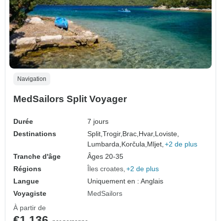
Navigation
MedSailors Split Voyager
Durée
7 jours
Destinations
Split,
Trogir,
Brac,
Hvar,
Loviste,
Lumbarda,
Korčula,
Mljet,
+2 de plus
Tranche d'âge
Âges 20-35
Régions
Îles croates
+2 de plus
Langue
Uniquement en : Anglais
Voyagiste
MedSailors
À partir de
€1,136