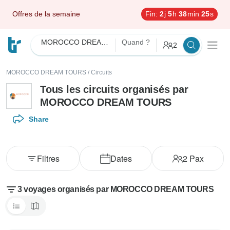
Offres de la semaine
Fin:
2
j
5
h
38
min
24
s
MOROCCO DREAM TOURS
Quand ?
2
MOROCCO DREAM TOURS
/
Circuits
Tous les circuits organisés par
MOROCCO DREAM TOURS
Share
Filtres
Dates
2
Pax
3 voyages organisés par MOROCCO DREAM TOURS