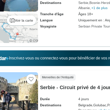
Destinations
Serbie
Bosnie-Herz
Albanie
+1 de plus
Tranche d'âge
Âges 18+
Langue
Uniquement en : Ang
Voir la carte
Voyagiste
Serbian Private Tou
Inscrivez-vous ou connectez-vous pour bénéficier de vos
Merveilles de l'Antiquité
Serbie - Circuit privé de 4 jou
Durée
4 jours
Destinations
Belgrade,
Golubac,
P