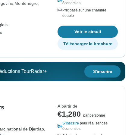
égovine
Monténégro
économies
Prix basé sur une chambre
double
lais
Voir le circuit
rs
Télécharger la brochure
 réductions TourRadar+
S'inscrire
À partir de
rs
€1,280
par personne
S'inscrire
pour réaliser des
arc national de Djerdap,
économies