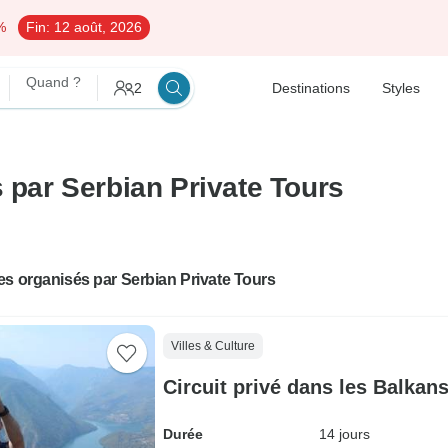
%
Fin:
12 août, 2026
Quand ?
2
Destinations
Styles
s par Serbian Private Tours
s organisés par Serbian Private Tours
Villes & Culture
Circuit privé dans les Balkan
Durée
14 jours