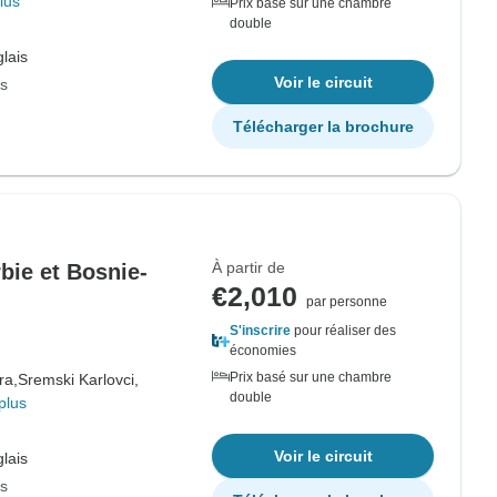
lus
Prix basé sur une chambre
double
lais
Voir le circuit
rs
Télécharger la brochure
À partir de
rbie et Bosnie-
€2,010
par personne
S'inscrire
pour réaliser des
économies
Prix basé sur une chambre
ra,
Sremski Karlovci,
double
plus
Voir le circuit
lais
rs