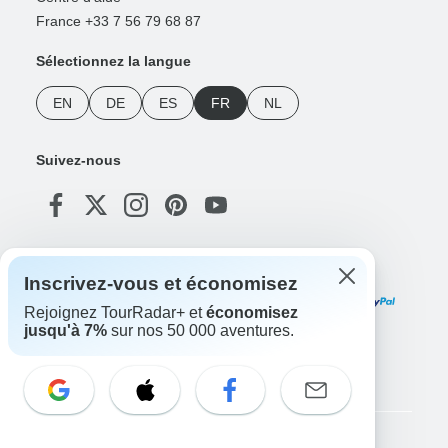
France +33 7 56 79 68 87
Sélectionnez la langue
EN
DE
ES
FR
NL
Suivez-nous
Modes de paiement
Inscrivez-vous et économisez
Rejoignez TourRadar+ et
économisez
jusqu'à 7%
sur nos 50 000 aventures.
Téléchargez notre application
Copyright © TourRadar. Tous droits réservés.