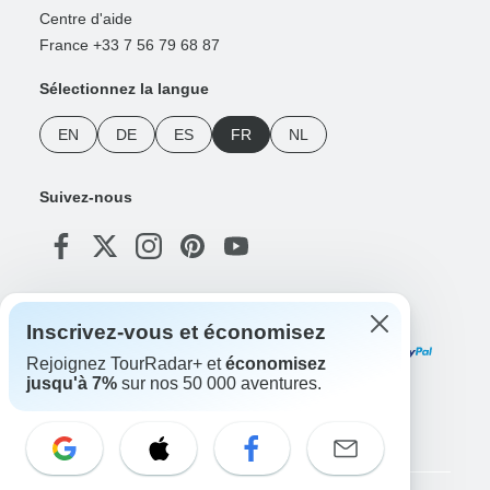
Centre d'aide
France +33 7 56 79 68 87
Sélectionnez la langue
EN
DE
ES
FR
NL
Suivez-nous
Modes de paiement
Inscrivez-vous et économisez
Rejoignez TourRadar+ et
économisez
jusqu'à 7%
sur nos 50 000 aventures.
Téléchargez notre application