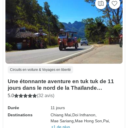
Circuits en voiture & Voyages en liberté
Une étonnante aventure en tuk tuk de 11
jours dans le nord de la Thaïlande
(catégorie A du PDI requise)
5.0
(32 avis)
Durée
11 jours
Destinations
Chiang Mai,
Doi Inthanon,
Mae Sariang,
Mae Hong Son,
Pai,
+1 de plus