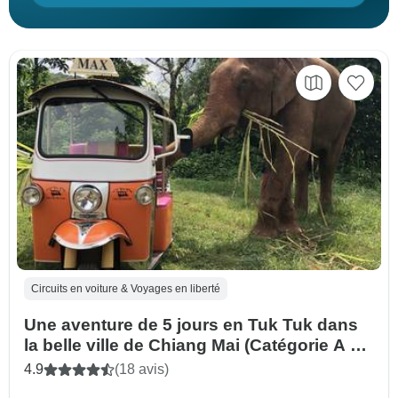
Circuits en voiture & Voyages en liberté
Une aventure de 5 jours en Tuk Tuk dans
la belle ville de Chiang Mai (Catégorie A du
PDI requise)
4.9
(18 avis)