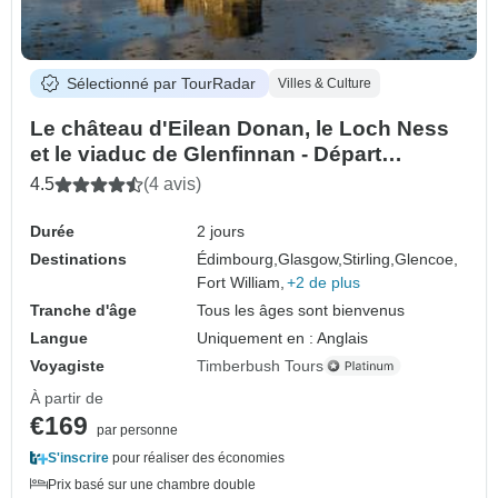
Sélectionné par TourRadar
Villes & Culture
Le château d'Eilean Donan, le Loch Ness
et le viaduc de Glenfinnan - Départ
d'Édimbourg
4.5
(4 avis)
Durée
2 jours
Destinations
Édimbourg,
Glasgow,
Stirling,
Glencoe,
Fort William,
+2 de plus
Tranche d'âge
Tous les âges sont bienvenus
Langue
Uniquement en : Anglais
Voyagiste
Timberbush Tours
À partir de
€169
par personne
S'inscrire
pour réaliser des économies
Prix basé sur une chambre double