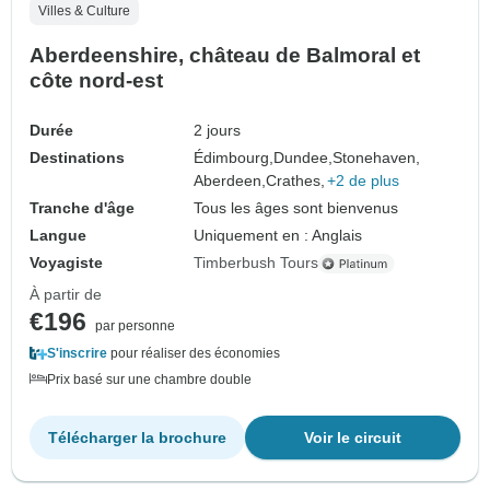
Villes & Culture
Aberdeenshire, château de Balmoral et
côte nord-est
Durée
2 jours
Destinations
Édimbourg,
Dundee,
Stonehaven,
Aberdeen,
Crathes,
+2 de plus
Tranche d'âge
Tous les âges sont bienvenus
Langue
Uniquement en : Anglais
Voyagiste
Timberbush Tours
À partir de
€196
par personne
S'inscrire
pour réaliser des économies
Prix basé sur une chambre double
Télécharger la brochure
Voir le circuit