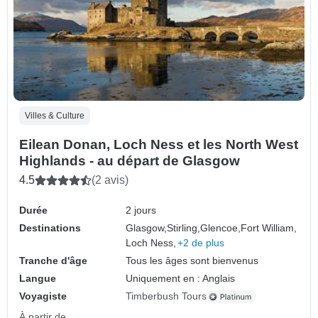
Villes & Culture
Eilean Donan, Loch Ness et les North West
Highlands - au départ de Glasgow
4.5
(2 avis)
Durée
2 jours
Destinations
Glasgow,
Stirling,
Glencoe,
Fort William,
Loch Ness,
+2 de plus
Tranche d'âge
Tous les âges sont bienvenus
Langue
Uniquement en : Anglais
Voyagiste
Timberbush Tours
À partir de