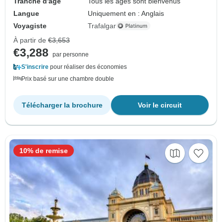
Tranche d'âge
Tous les âges sont bienvenus
Langue
Uniquement en : Anglais
Voyagiste
Trafalgar
À partir de
€3,653
€3,288
par personne
S'inscrire
pour réaliser des économies
Prix basé sur une chambre double
Télécharger la brochure
Voir le circuit
10% de remise