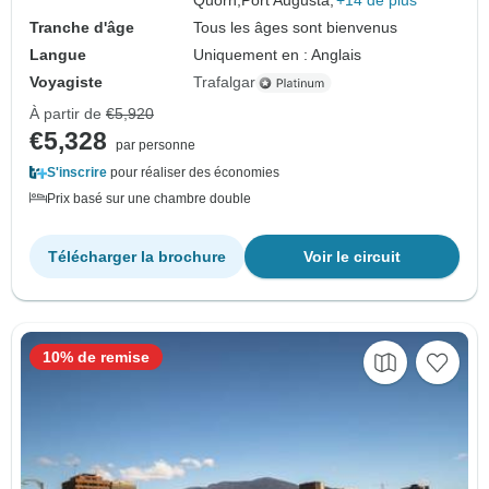
Quorn,
Port Augusta,
+14 de plus
Tranche d'âge
Tous les âges sont bienvenus
Langue
Uniquement en : Anglais
Voyagiste
Trafalgar
À partir de
€5,920
€5,328
par personne
S'inscrire
pour réaliser des économies
Prix basé sur une chambre double
Télécharger la brochure
Voir le circuit
10% de remise