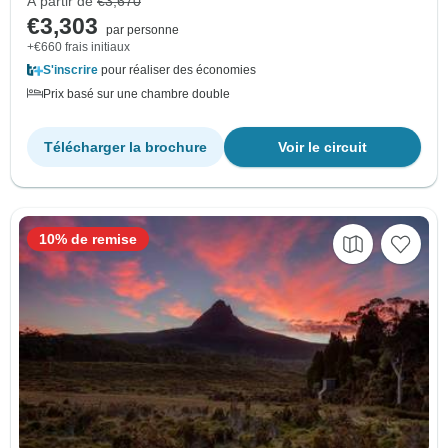
À partir de
€3,670
€3,303
par personne
+€660 frais initiaux
S'inscrire
pour réaliser des économies
Prix basé sur une chambre double
Télécharger la brochure
Voir le circuit
10% de remise