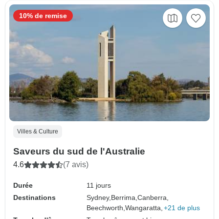
10% de remise
Villes & Culture
Saveurs du sud de l'Australie
4.6
(7 avis)
Durée
11 jours
Destinations
Sydney,
Berrima,
Canberra,
Beechworth,
Wangaratta,
+21 de plus