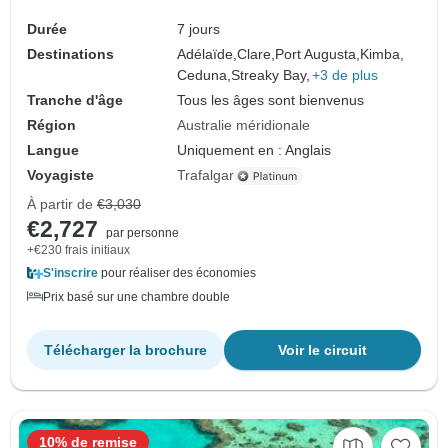
groupes)
Durée
7 jours
Destinations
Adélaïde,
Clare,
Port Augusta,
Kimba,
Ceduna,
Streaky Bay,
+3 de plus
Tranche d'âge
Tous les âges sont bienvenus
Région
Australie méridionale
Langue
Uniquement en : Anglais
Voyagiste
Trafalgar
À partir de
€3,030
€2,727
par personne
+€230 frais initiaux
S'inscrire
pour réaliser des économies
Prix basé sur une chambre double
Télécharger la brochure
Voir le circuit
10% de remise