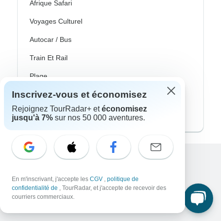
Afrique Safari
Voyages Culturel
Autocar / Bus
Train Et Rail
Plage
Inscrivez-vous et économisez
Famille
Rejoignez TourRadar+ et
économisez
Voyages Privés
jusqu'à 7%
sur nos 50 000 aventures.
Excellent
En m'inscrivant, j'accepte les
CGV
,
politique de
10,000+
avis sur
confidentialité de
, TourRadar, et j'accepte de recevoir des
courriers commerciaux.
En lien avec