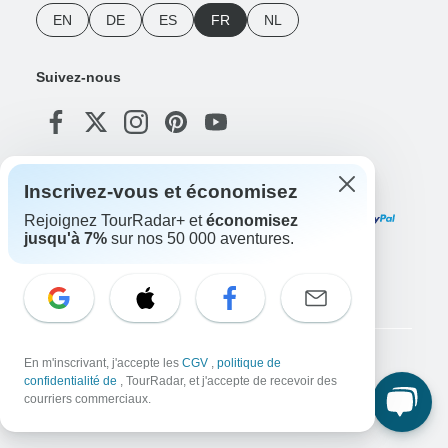
EN
DE
ES
FR
NL
Suivez-nous
Modes de paiement
Inscrivez-vous et économisez
Rejoignez TourRadar+ et
économisez
jusqu'à 7%
sur nos 50 000 aventures.
Téléchargez notre application
Copyright © TourRadar. Tous droits réservés.
En m'inscrivant, j'accepte les
CGV
,
politique de
confidentialité de
, TourRadar, et j'accepte de recevoir des
Mentions légales
Politique de confidentialité
Cookies
courriers commerciaux.
Conditions générales d'utilisation