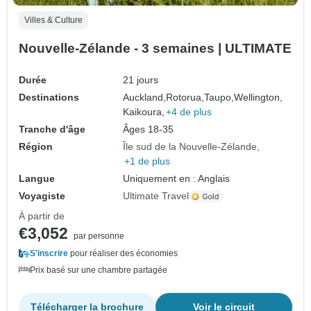
Villes & Culture
Nouvelle-Zélande - 3 semaines | ULTIMATE
Durée
21 jours
Destinations
Auckland,
Rotorua,
Taupo,
Wellington,
Kaikoura,
+4 de plus
Tranche d'âge
Âges 18-35
Région
Île sud de la Nouvelle-Zélande
+1 de plus
Langue
Uniquement en : Anglais
Voyagiste
Ultimate Travel
À partir de
€3,052
par personne
S'inscrire
pour réaliser des économies
Prix basé sur une chambre partagée
Télécharger la brochure
Voir le circuit