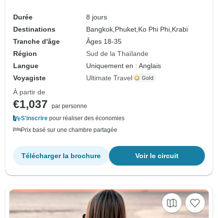
Durée
8 jours
Destinations
Bangkok,
Phuket,
Ko Phi Phi,
Krabi
Tranche d'âge
Âges 18-35
Région
Sud de la Thaïlande
Langue
Uniquement en : Anglais
Voyagiste
Ultimate Travel
À partir de
€1,037
par personne
S'inscrire
pour réaliser des économies
Prix basé sur une chambre partagée
Télécharger la brochure
Voir le circuit