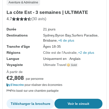
Aventure & Adrénaline
La côte Est - 3 semaines | ULTIMATE
4.7
(30 avis)
Durée
21 jours
Destinations
Sydney,
Byron Bay,
Surfers Paradise,
Brisbane,
+6 de plus
Tranche d'âge
Âges 18-35
Régions
Côte est de l'Australie
+2 de plus
Langue
Uniquement en : Anglais
Voyagiste
Ultimate Travel
À partir de
€2,808
par personne
S'inscrire
pour réaliser des économies
Prix basé sur une chambre partagée
Télécharger la brochure
Voir le circuit