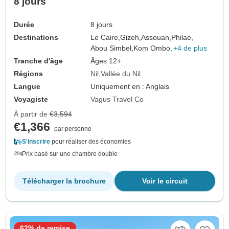
8 jours
Durée
8 jours
Destinations
Le Caire,
Gizeh,
Assouan,
Philae,
Abou Simbel,
Kom Ombo,
+4 de plus
Tranche d'âge
Âges 12+
Régions
Nil
Vallée du Nil
Langue
Uniquement en : Anglais
Voyagiste
Vagus Travel Co
À partir de
€3,594
€1,366
par personne
S'inscrire
pour réaliser des économies
Prix basé sur une chambre double
Télécharger la brochure
Voir le circuit
62% de remise