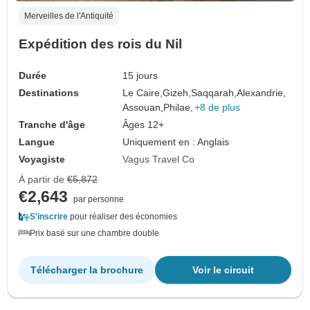
Merveilles de l'Antiquité
Expédition des rois du Nil
Durée
15 jours
Destinations
Le Caire,
Gizeh,
Saqqarah,
Alexandrie,
Assouan,
Philae,
+8 de plus
Tranche d'âge
Âges 12+
Langue
Uniquement en : Anglais
Voyagiste
Vagus Travel Co
À partir de
€5,872
€2,643
par personne
S'inscrire
pour réaliser des économies
Prix basé sur une chambre double
Télécharger la brochure
Voir le circuit