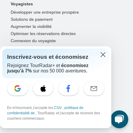
Voyagistes
Développer une entreprise prospère
Solutions de paiement
Augmenter la visibilité
Optimiser les réservations directes
Connexion du voyagiste
Guides
Inscrivez-vous et économisez
Guide de l'année
Rejoignez TourRadar+ et
économisez
Inscription de guide
jusqu'à 7%
sur nos 50 000 aventures.
Connexion du guide
Partenaires
Agents et conseillers de voyage
RISE: Affiliates & creators
En m'inscrivant, j'accepte les
CGV
,
politique de
OGD et agences marketing
confidentialité de
, TourRadar, et j'accepte de recevoir des
OTA, compagnies aériennes et GDS
courriers commerciaux.
Connexion des partenaires