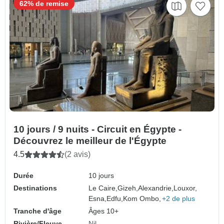
62% de remise
10 jours / 9 nuits - Circuit en Égypte -
Découvrez le meilleur de l'Égypte
4.5
(2 avis)
Durée
10 jours
Destinations
Le Caire,
Gizeh,
Alexandrie,
Louxor,
Esna,
Edfu,
Kom Ombo,
+2 de plus
Tranche d'âge
Âges 10+
Rivière/Fleuve
Nil