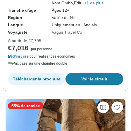
Kom Ombo,
Edfu,
+1 de plus
Tranche d'âge
Âges 12+
Région
Vallée du Nil
Langue
Uniquement en : Anglais
Voyagiste
Vagus Travel Co
À partir de
€7,795
€7,016
par personne
S'inscrire
pour réaliser des économies
Prix basé sur une chambre double
Télécharger la brochure
Voir le circuit
55% de remise