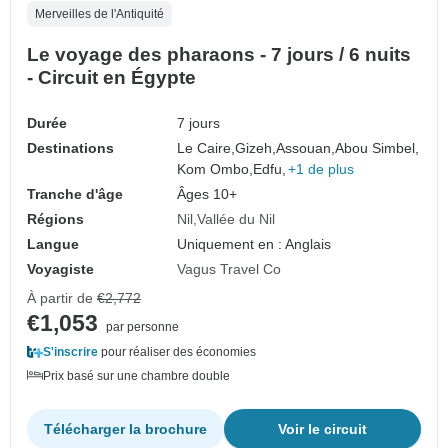
Merveilles de l'Antiquité
Le voyage des pharaons - 7 jours / 6 nuits
- Circuit en Égypte
Durée
7 jours
Destinations
Le Caire,
Gizeh,
Assouan,
Abou Simbel,
Kom Ombo,
Edfu,
+1 de plus
Tranche d'âge
Âges 10+
Régions
Nil
Vallée du Nil
Langue
Uniquement en : Anglais
Voyagiste
Vagus Travel Co
À partir de
€2,772
€1,053
par personne
S'inscrire
pour réaliser des économies
Prix basé sur une chambre double
Télécharger la brochure
Voir le circuit