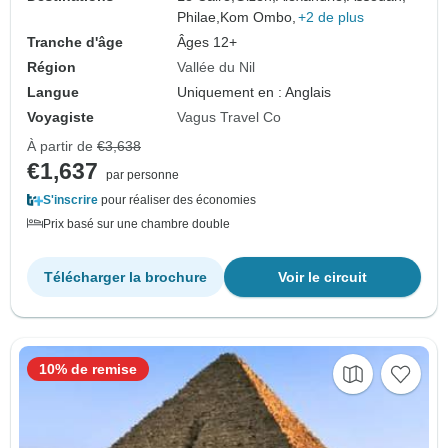
Philae,
Kom Ombo,
+2 de plus
Tranche d'âge
Âges 12+
Région
Vallée du Nil
Langue
Uniquement en : Anglais
Voyagiste
Vagus Travel Co
À partir de
€3,638
€1,637
par personne
S'inscrire
pour réaliser des économies
Prix basé sur une chambre double
Télécharger la brochure
Voir le circuit
10% de remise