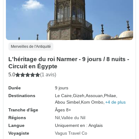
Merveilles de l'Antiquité
L'héritage du roi Narmer - 9 jours / 8 nuits -
Circuit en Égypte
5.0
(1 avis)
Durée
9 jours
Destinations
Le Caire,
Gizeh,
Assouan,
Philae,
Abou Simbel,
Kom Ombo,
+4 de plus
Tranche d'âge
Âges 8+
Régions
Nil
Vallée du Nil
Langue
Uniquement en : Anglais
Voyagiste
Vagus Travel Co