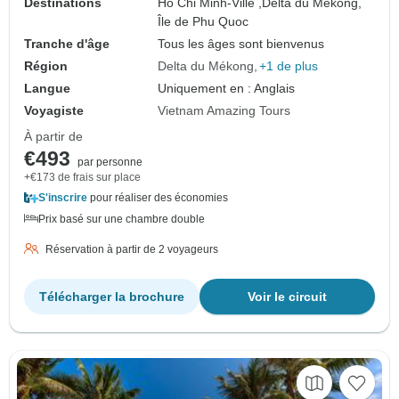
Destinations
Hô Chi Minh-Ville ,
Delta du Mékong,
Île de Phu Quoc
Tranche d'âge
Tous les âges sont bienvenus
Région
Delta du Mékong
+1 de plus
Langue
Uniquement en : Anglais
Voyagiste
Vietnam Amazing Tours
À partir de
€493
par personne
+€173 de frais sur place
S'inscrire
pour réaliser des économies
Prix basé sur une chambre double
Réservation à partir de 2 voyageurs
Télécharger la brochure
Voir le circuit