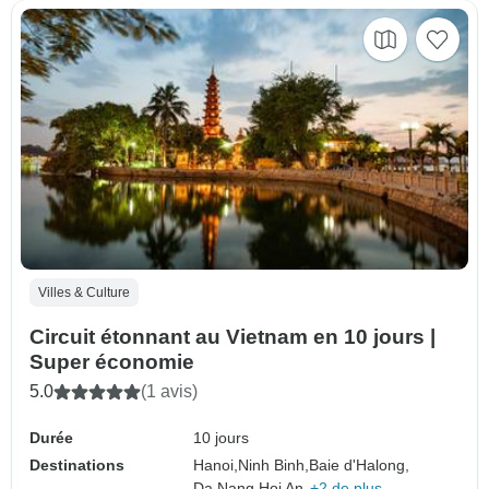
Villes & Culture
Circuit étonnant au Vietnam en 10 jours |
Super économie
5.0
(1 avis)
Durée
10 jours
Destinations
Hanoi,
Ninh Binh,
Baie d'Halong,
Da Nang,
Hoi An,
+2 de plus