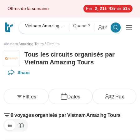
Offres de la semaine
Fin:
2
j
21
h
43
min
50
s
Vietnam Amazing Tours
Quand ?
2
Vietnam Amazing Tours
/
Circuits
Tous les circuits organisés par
Vietnam Amazing Tours
Share
Filtres
Dates
2
Pax
9 voyages organisés par Vietnam Amazing Tours