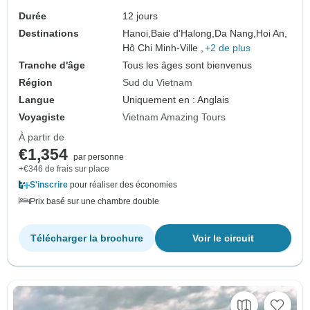
Durée
12 jours
Destinations
Hanoi,
Baie d'Halong,
Da Nang,
Hoi An,
Hô Chi Minh-Ville ,
+2 de plus
Tranche d'âge
Tous les âges sont bienvenus
Région
Sud du Vietnam
Langue
Uniquement en : Anglais
Voyagiste
Vietnam Amazing Tours
À partir de
€1,354
par personne
+€346 de frais sur place
S'inscrire
pour réaliser des économies
Prix basé sur une chambre double
Télécharger la brochure
Voir le circuit