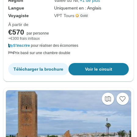
Région
Vallée du Nil
+1 de plus
Langue
Uniquement en : Anglais
Voyagiste
VPT Tours
À partir de
€570
par personne
+€300 frais initiaux
S'inscrire
pour réaliser des économies
Prix basé sur une chambre double
Télécharger la brochure
Voir le circuit