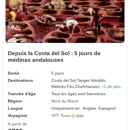
Depuis la Costa del Sol : 5 jours de
médinas andalouses
Durée
5 jours
Destinations
Costa del Sol,
Tanger,
Volubilis,
Meknès,
Fès,
Chefchaouen,
+1 de plus
Tranche d'âge
Tous les âges sont bienvenus
Région
Nord du Maroc
Langue
Uniquement en : Anglais, Espagnol
Voyagiste
VPT Tours
À partir de