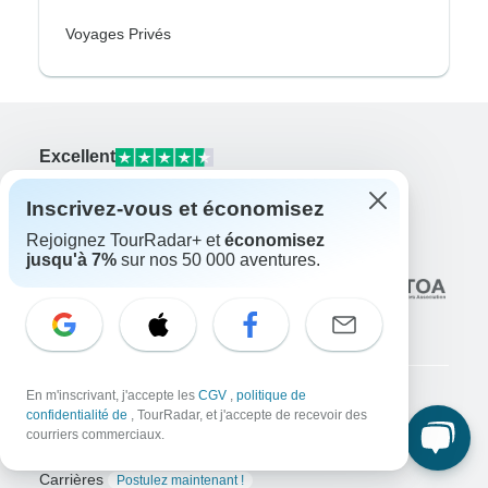
Voyages Privés
Excellent
10,000+
avis sur
Inscrivez-vous et économisez
Rejoignez TourRadar+ et
économisez
En lien avec
jusqu'à 7%
sur nos 50 000 aventures.
En m'inscrivant, j'accepte les
CGV
,
politique de
confidentialité de
, TourRadar, et j'accepte de recevoir des
Entreprise
courriers commerciaux.
À propos de nous
Carrières
Postulez maintenant !