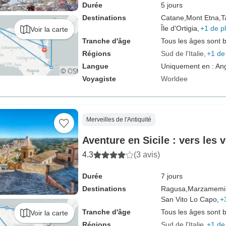
Durée
5 jours
Destinations
Catane,
Mont Etna,
T
Île d'Ortigia,
+1 de p
Voir la carte
Tranche d'âge
Tous les âges sont 
Régions
Sud de l'Italie
+1 de
Langue
Uniquement en : Ang
Voyagiste
Worldee
Merveilles de l'Antiquité
Aventure en Sicile : vers les 
4.3
(3 avis)
Durée
7 jours
Destinations
Ragusa,
Marzamemi
San Vito Lo Capo,
+
Tranche d'âge
Tous les âges sont 
Voir la carte
Régions
Sud de l'Italie
+1 de