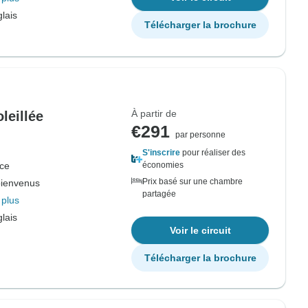
lais
Télécharger la brochure
À partir de
leillée
€291
par personne
S'inscrire
pour réaliser des
ce
économies
Prix basé sur une chambre
bienvenus
partagée
 plus
lais
Voir le circuit
Télécharger la brochure