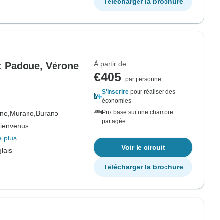
Télécharger la brochure
À partir de
 : Padoue, Vérone
€405
par personne
S'inscrire
pour réaliser des
économies
Prix basé sur une chambre
ne,
Murano,
Burano
partagée
bienvenus
e plus
Voir le circuit
lais
Télécharger la brochure