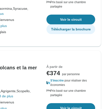
Prix basé sur une chambre
partagée
aormina,
Syracuse,
lus
Voir le circuit
bienvenus
 plus
Télécharger la brochure
lais
À partir de
volcans et la mer
€374
par personne
S'inscrire
pour réaliser des
économies
,
Agrigente,
Scopello,
Prix basé sur une chambre
partagée
3 de plus
bienvenus
Voir le circuit
 plus