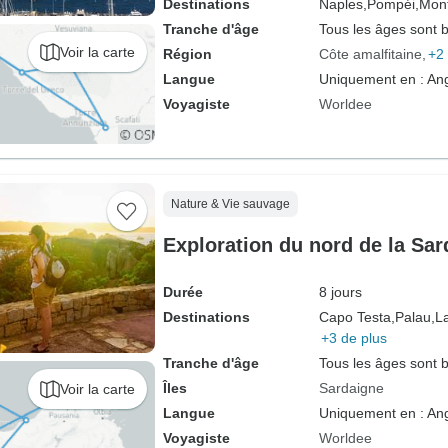
Destinations
Naples,
Pompéi,
Mon
Tranche d'âge
Tous les âges sont 
Voir la carte
Région
Côte amalfitaine
+2 
Langue
Uniquement en : Ang
Voyagiste
Worldee
Nature & Vie sauvage
Exploration du nord de la Sar
Durée
8 jours
Destinations
Capo Testa,
Palau,
L
+3 de plus
Tranche d'âge
Tous les âges sont 
Îles
Sardaigne
Voir la carte
Langue
Uniquement en : Ang
Voyagiste
Worldee