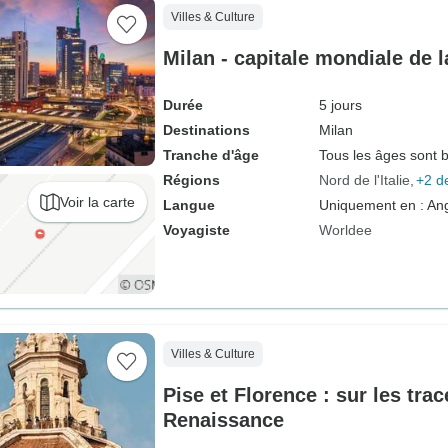
Villes & Culture
Milan - capitale mondiale de 
Durée
5 jours
Destinations
Milan
Tranche d'âge
Tous les âges sont 
Régions
Nord de l'Italie
+2 d
Voir la carte
Langue
Uniquement en : Ang
Voyagiste
Worldee
Villes & Culture
Pise et Florence : sur les trac
Renaissance