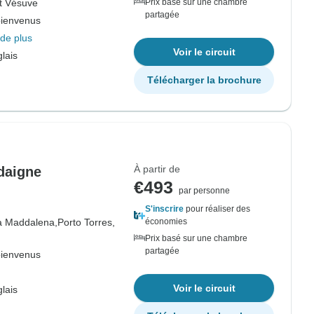
t Vésuve
Prix basé sur une chambre
partagée
bienvenus
de plus
Voir le circuit
lais
Télécharger la brochure
À partir de
daigne
€493
par personne
S'inscrire
pour réaliser des
a Maddalena,
Porto Torres,
économies
Prix basé sur une chambre
partagée
bienvenus
Voir le circuit
lais