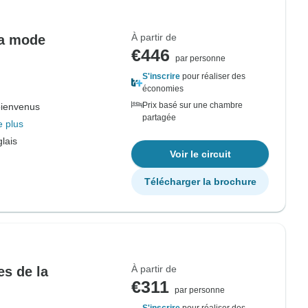
À partir de
la mode
€446
par personne
S'inscrire
pour réaliser des
économies
Prix basé sur une chambre
bienvenus
partagée
e plus
lais
Voir le circuit
Télécharger la brochure
À partir de
es de la
€311
par personne