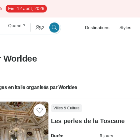
%
Fin:
12 août, 2026
Quand ?
2
Destinations
Styles
ar Worldee
es en Italie organisés par Worldee
Villes & Culture
Les perles de la Toscane
Durée
6 jours