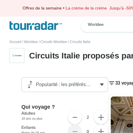
Offres de la semaine
•
La crème de la crème
Jusqu'à -50
Worldee
Accueil
/
Worldee
/
Circuits Worldee
/
Circuits Italie
Circuits Italie proposés p
33 voyag
Qui voyage ?
Adultes
2
18 ans ou plus
Enfants
0
Moins de 18 ans