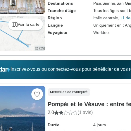
Destinations
Pise,
Sienne,
San Gi
Tranche d'âge
Tous les âges sont 
Région
Italie centrale
+1 de
Voir la carte
Langue
Uniquement en : Ang
Voyagiste
Worldee
Inscrivez-vous ou connectez-vous pour bénéficier de vos
Merveilles de l'Antiquité
Pompéi et le Vésuve : entre f
2.0
(1 avis)
Durée
4 jours