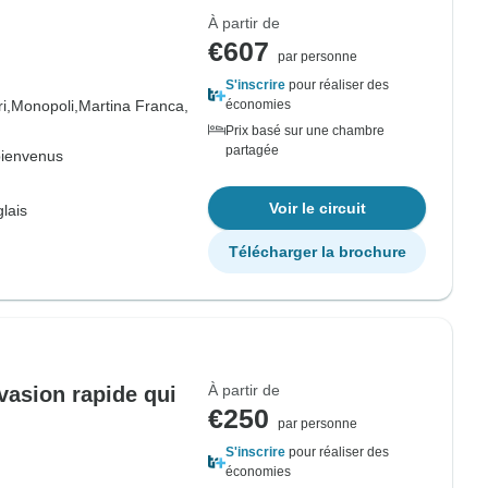
À partir de
€607
par personne
S'inscrire
pour réaliser des
i,
Monopoli,
Martina Franca,
économies
Prix basé sur une chambre
partagée
bienvenus
Voir le circuit
lais
Télécharger la brochure
À partir de
évasion rapide qui
€250
par personne
S'inscrire
pour réaliser des
économies