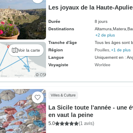
Les joyaux de la Haute-Apulie
Durée
8 jours
Destinations
Altamura,
Matera,
Bar
+2 de plus
Tranche d'âge
Tous les âges sont 
Région
Pouilles
+1 de plus
Voir la carte
Langue
Uniquement en : Ang
Voyagiste
Worldee
Villes & Culture
La Sicile toute l'année - une 
en vaut la peine
5.0
(1 avis)