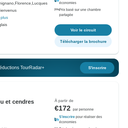
mignano,
Florence,
Lucques
économies
Prix basé sur une chambre
bienvenus
partagée
 plus
lais
Voir le circuit
Télécharger la brochure
 réductions TourRadar+
S'inscrire
À partir de
eu et cendres
€172
par personne
S'inscrire
pour réaliser des
économies