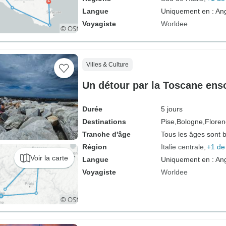
Langue
Uniquement en : Ang
Voyagiste
Worldee
Villes & Culture
Un détour par la Toscane enso
Durée
5 jours
Destinations
Pise,
Bologne,
Floren
Tranche d'âge
Tous les âges sont 
Région
Italie centrale
+1 de
Voir la carte
Langue
Uniquement en : Ang
Voyagiste
Worldee