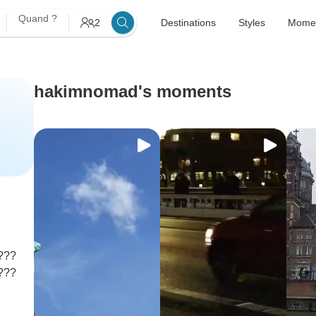
Quand ?
2
Destinations
Styles
Mome
hakimnomad's moments
???
???