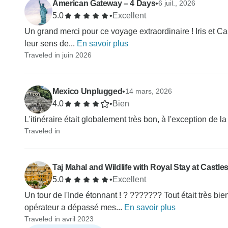
American Gateway – 4 Days
•
6 juil., 2026
5.0
•
Excellent
Un grand merci pour ce voyage extraordinaire ! Iris et Ca
leur sens de...
En savoir plus
Traveled in juin 2026
Mexico Unplugged
•
14 mars, 2026
4.0
•
Bien
L'itinéraire était globalement très bon, à l'exception de l
Traveled in
Taj Mahal and Wildlife with Royal Stay at Castle
5.0
•
Excellent
Un tour de l'Inde étonnant ! ? ??????? Tout était très bie
opérateur a dépassé mes...
En savoir plus
Traveled in avril 2023