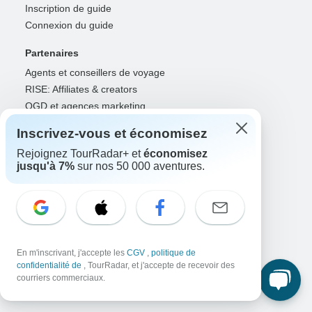
Inscription de guide
Connexion du guide
Partenaires
Agents et conseillers de voyage
RISE: Affiliates & creators
OGD et agences marketing
OTA, compagnies aériennes et GDS
Inscrivez-vous et économisez
Connexion des partenaires
Rejoignez TourRadar+ et
économisez
jusqu'à 7%
sur nos 50 000 aventures.
Assistance
Contactez-nous
Centre d'aide
France +33 7 56 79 68 87
Sélectionnez la langue
En m'inscrivant, j'accepte les
CGV
,
politique de
confidentialité de
, TourRadar, et j'accepte de recevoir des
EN
DE
ES
FR
NL
courriers commerciaux.