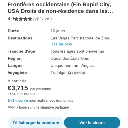
Frontières occidentales (Fin Rapid City,
USA Droits de non-résidence dans les
parcs nationaux)
4.0
(2 avis)
Durée
10 jours
Destinations
Las Vegas,
Parc national de Zion,
+11 de plus
Tranche d'âge
Tous les âges sont bienvenus
Région
Ouest des États-Unis
Langue
Uniquement en : Anglais
Voyagiste
Trafalgar
À partir de
€3,715
par personne
+€64 frais initiaux
S'inscrire
pour réaliser des économies
Prix basé sur une chambre partagée
Télécharger la brochure
Voir le circuit