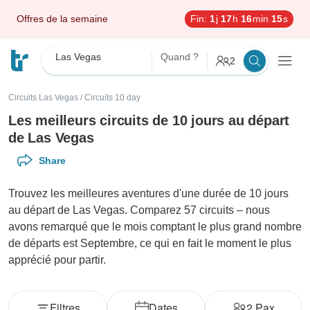
Offres de la semaine
Fin:
1
j
17
h
16
min
14
s
Las Vegas
Quand ?
2
Circuits Las Vegas
/
Circuits 10 day
Les meilleurs circuits de 10 jours au départ
de Las Vegas
Share
Trouvez les meilleures aventures d'une durée de 10 jours
au départ de Las Vegas. Comparez 57 circuits – nous
avons remarqué que le mois comptant le plus grand nombre
de départs est Septembre, ce qui en fait le moment le plus
apprécié pour partir.
Filtres
Dates
2
Pax