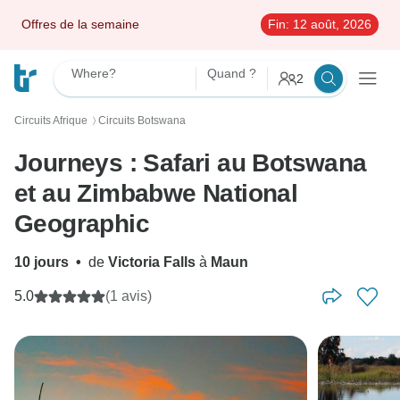
Offres de la semaine
Fin:
12 août, 2026
Where?
Quand ?
2
Circuits Afrique
Circuits Botswana
〉
Journeys : Safari au Botswana
et au Zimbabwe National
Geographic
10 jours
•
de
Victoria Falls
à
Maun
5.0
(1 avis)