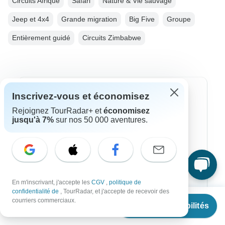
Circuits Afrique
Safari
Nature & Vie sauvage
Jeep et 4x4
Grande migration
Big Five
Groupe
Entièrement guidé
Circuits Zimbabwe
Destinations les plus populaires
Inscrivez-vous et économisez
Rejoignez TourRadar+ et
économisez
Afrique
jusqu'à 7%
sur nos 50 000 aventures.
Asie
Australie
Europe
En m'inscrivant, j'accepte les
CGV
,
politique de
confidentialité de
, TourRadar, et j'accepte de recevoir des
Ameriqie Latine
À partir de
courriers commerciaux.
Voir les disponibilités
€
5,549
par personne
Amérique du Sud