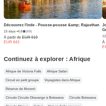
Découvrez l'Inde - Pousse-pousse &amp; Rajasthan
Jo
G
15 days •
4,6
(69)
12
À partir de
EUR 919
EUR 643
À 
E
Continuez à explorer : Afrique
Afrique de Victoria Falls
Afrique Safari
Circuit en petit groupe
Voyagistes dans Afrique
Réserve de Moremi
Circuits Circuits Okavango à Botswana
Circuits Botswana