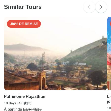
Similar Tours
-50% DE REMISE
Patrimoine Rajasthan
L'
jo
18 days •
4,0
(3)
10
À partir de
EUR 4618