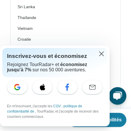
Sri Lanka
Thaïlande
Vietnam
Croatie
Europe de l'Est
Inscrivez-vous et économisez
Royaume-Uni
Rejoignez TourRadar+ et
économisez
jusqu'à 7%
sur nos 50 000 aventures.
Grèce
Îles Grecques
Islande
Irlande
En m'inscrivant, j'accepte les
CGV
,
politique de
confidentialité de
, TourRadar, et j'accepte de recevoir des
Italie
À partir de
courriers commerciaux.
Voir les disponibilités
€
2,450
par personne
Pays nordiques / Scandinavie