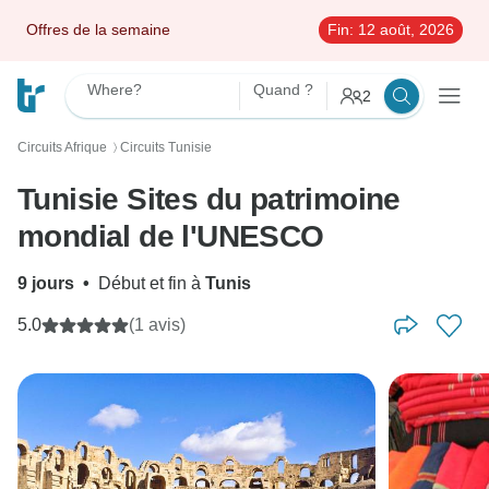
Offres de la semaine
Fin:
12 août, 2026
Where?
Quand ?
2
Circuits Afrique
Circuits Tunisie
〉
Tunisie Sites du patrimoine
mondial de l'UNESCO
9 jours
•
Début et fin à
Tunis
5.0
(1 avis)