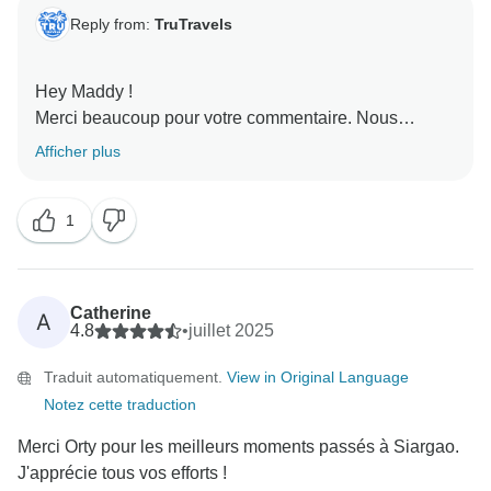
Reply from:
TruTravels
Hey Maddy !
Merci beaucoup pour votre commentaire. Nous
sommes ravis d'apprendre que vous avez passé un
Afficher plus
très bon moment en tournée, grâce à Orty ! Nous
espérons pouvoir vous accueillir à nouveau en
1
Catherine
A
4.8
•
juillet 2025
Traduit automatiquement.
View in Original Language
Notez cette traduction
Merci Orty pour les meilleurs moments passés à Siargao.
J'apprécie tous vos efforts !