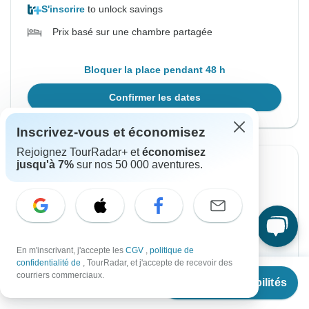
S'inscrire
to unlock savings
Prix basé sur une chambre partagée
Bloquer la place pendant 48 h
Confirmer les dates
Inscrivez-vous et économisez
Rejoignez TourRadar+ et
économisez
jusqu'à 7%
sur nos 50 000 aventures.
Confirmation instantanée
À partir du Mardi
Jusqu'au Mardi
11 mai, 2027
18 mai, 2027
Anglais
En m'inscrivant, j'accepte les
CGV
,
politique de
Départ garanti
confidentialité de
, TourRadar, et j'accepte de recevoir des
À partir de
€1,075
courriers commerciaux.
Voir les disponibilités
€
645
par personne
€1,075
De :
par personne