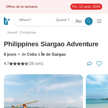
Offres de la semaine
Fin:
12 août, 2026
Where?
Quand ?
2
Accueil
Circuits Asie
〉
Philippines Siargao Adventure
8 jours
•
de
Cebu
à
Île de Siargao
4.7
(38 avis)