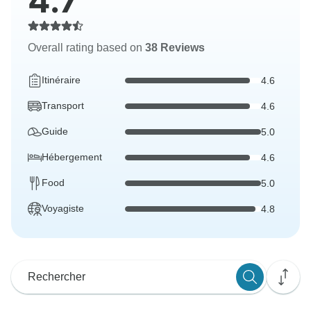
4.7
Overall rating based on
38 Reviews
Itinéraire
4.6
Transport
4.6
Guide
5.0
Hébergement
4.6
Food
5.0
Voyagiste
4.8