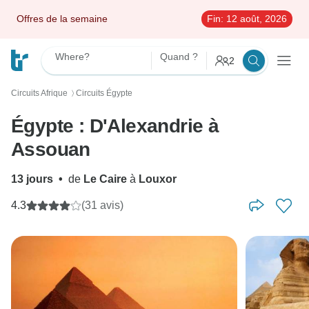
Offres de la semaine
Fin:
12 août, 2026
Where?
Quand ?
2
Circuits Afrique
Circuits Égypte
〉
Égypte : D'Alexandrie à
Assouan
13 jours
•
de
Le Caire
à
Louxor
4.3
(31 avis)