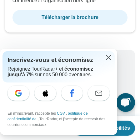
commencez l'organisation hors ligne
Télécharger la brochure
Inscrivez-vous et économisez
Pourquoi réserver avec TourRadar ?
Rejoignez TourRadar+ et
économisez
Options de paiement flexibles
jusqu'à 7%
sur nos 50 000 aventures.
Voyagistes fiables et vérifiés
Noté excellent sur
Garantie du meilleur prix
Profitez de réductions exclusives réservées
aux membres de TourRadar+
En m'inscrivant, j'accepte les
CGV
,
politique de
Plus d'avantages
confidentialité de
, TourRadar, et j'accepte de recevoir des
À partir de
€3,754
courriers commerciaux.
Pour protéger votre paiement et garantir que votre
Voir les disponibilités
€
3,495
par personne
réservation sera traitée en Autriche, ne transférez