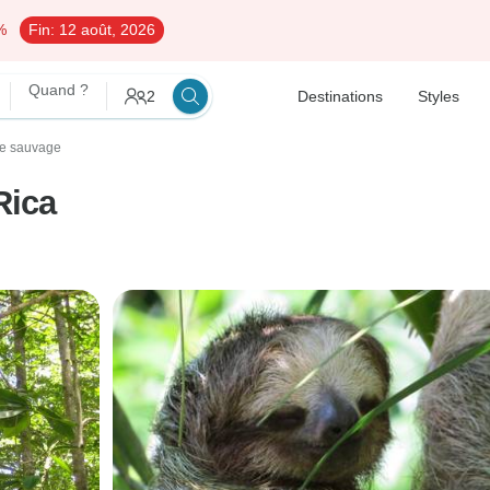
%
Fin:
12 août, 2026
Quand ?
2
Destinations
Styles
ie sauvage
Rica