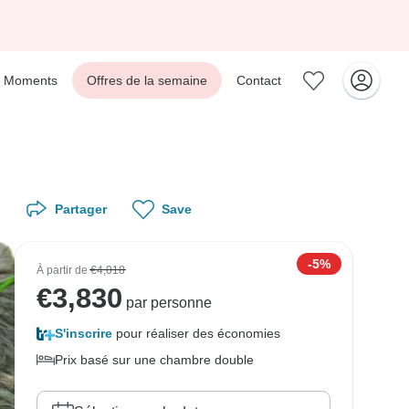
Moments
Offres de la semaine
Contact
Partager
Save
-5%
À partir de
€4,018
€
3,830
par personne
S'inscrire
pour réaliser des économies
Prix basé sur une chambre double