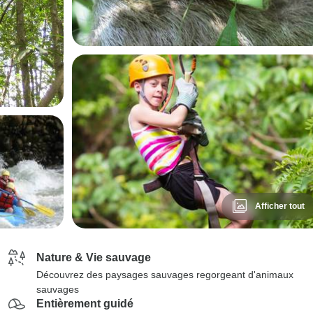
Afficher tout
Nature & Vie sauvage
Découvrez des paysages sauvages regorgeant d'animaux
sauvages
Entièrement guidé