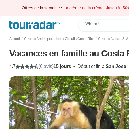
Offres de la semaine
•
La crème de la crème
Jusqu'à -50
Where?
Accueil
Circuits Amérique latine
Circuits Costa Rica
Circuits Nature & V
〉
〉
〉
Vacances en famille au Costa 
4.7
(6 avis)
15 jours
•
Début et fin à
San Jose