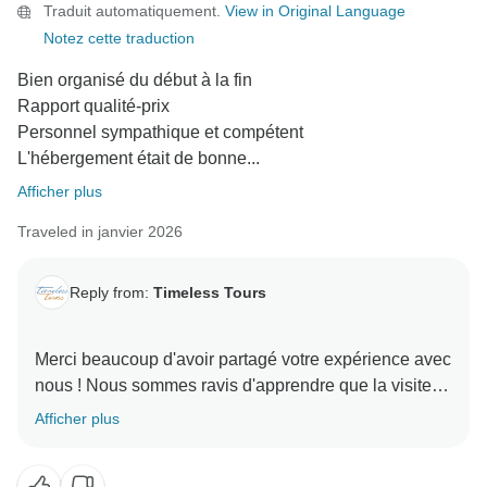
Traduit automatiquement.
View in Original Language
Notez cette traduction
Bien organisé du début à la fin
Rapport qualité-prix
Personnel sympathique et compétent
L'hébergement était de bonne...
Afficher plus
Traveled in janvier 2026
Reply from:
Timeless Tours
Merci beaucoup d'avoir partagé votre expérience avec
nous ! Nous sommes ravis d'apprendre que la visite
des Merveilles des Pharaons vous a plu.
Afficher plus
Nous sommes ravis de savoir que les connaissances
de notre équipe et l'organisation du voyage vous ont