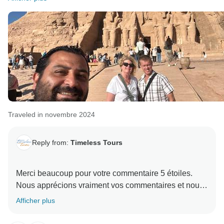
Traveled in novembre 2024
Reply from:
Timeless Tours
Merci beaucoup pour votre commentaire 5 étoiles.
Nous apprécions vraiment vos commentaires et nous
sommes ravis que vous ayez apprécié votre voyage
Afficher plus
en Égypte. Nous vous remercions de votre fidélité, et
nous espérons vous revoir bientôt dans une autre