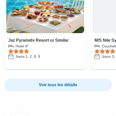
Jaz Pyramids Resort or Similar
M/S Nile S
Hotel 4*
Couchett
Jours 1, 2, 8, 9
Jours 3, 
Voir tous les détails