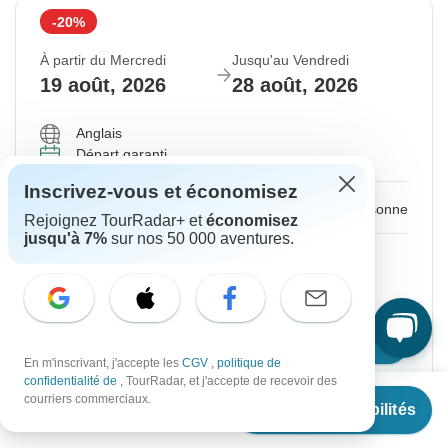
-20%
À partir du Mercredi
Jusqu'au Vendredi
19 août, 2026
28 août, 2026
Anglais
Départ garanti
Inscrivez-vous et économisez
€1,208
€1,510
De :
par personne
Rejoignez TourRadar+ et
économisez
jusqu'à 7%
sur nos 50 000 aventures.
S'inscrire
pour réaliser des économies
Prix basé sur une chambre double
Confirmer les dates
En m'inscrivant, j'accepte les
CGV
,
politique de
confidentialité de
, TourRadar, et j'accepte de recevoir des
À partir de
€1,510
courriers commerciaux.
Voir les disponibilités
€
1,208
par personne
Confirmation instantanée
-20%