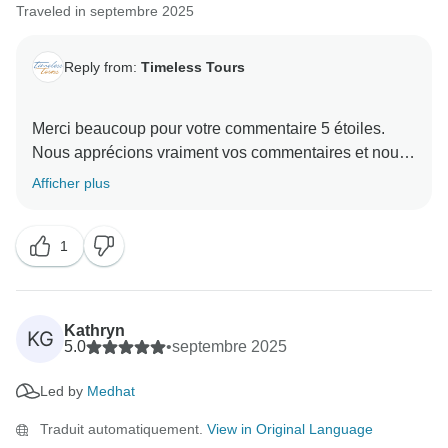
Traveled in septembre 2025
Reply from:
Timeless Tours
Merci beaucoup pour votre commentaire 5 étoiles.
Nous apprécions vraiment vos commentaires et nous
sommes ravis que vous ayez apprécié votre voyage
Afficher plus
en Égypte. Nous vous remercions de votre fidélité, et
nous espérons vous revoir bientôt dans une autre
1
aventure Timeless !
Kathryn
KG
5.0
•
septembre 2025
Led by
Medhat
Traduit automatiquement.
View in Original Language