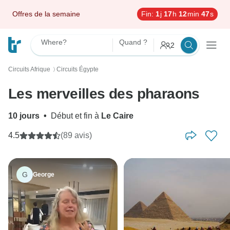
Offres de la semaine
Fin:
1
j
17
h
12
min
46
s
Where?
Quand ?
2
Circuits Afrique
Circuits Égypte
〉
Les merveilles des pharaons
10 jours
•
Début et fin à
Le Caire
4.5
(89 avis)
G
George