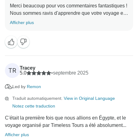
Merci beaucoup pour vos commentaires fantastiques !
Nous sommes ravis d'apprendre que votre voyage en
Égypte a été une expérience mémorable.
Afficher plus
Il est merveilleux de savoir que Remon s'est si bien
occupé de vous. Nous sommes fiers de l'expertise de
nos guides et nous ne manquerons pas de lui faire
part de vos bons mots. Il sera ravi de savoir qu'il a
contribué à rendre votre voyage si spécial !
Tracey
TR
5.0
•
septembre 2025
Nous sommes particulièrement touchés d'apprendre
Led by
Remon
que la visite du monument aux morts en l'honneur de
vos Tupuna (ancêtres) a été un moment fort pour vous.
Traduit automatiquement.
View in Original Language
Nous comprenons à quel point ces moments sont
Notez cette traduction
personnels et significatifs, et nous sommes honorés
d'avoir pu contribuer à faciliter ce lien.
C'était la première fois que nous allions en Égypte, et le
voyage organisé par Timeless Tours a été absolument...
Du lever du soleil en montgolfière à la randonnée
Afficher plus