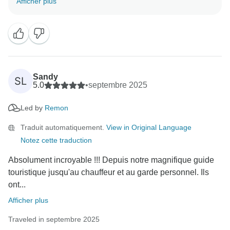
Afficher plus
en Égypte. Nous vous remercions de votre fidélité, et
nous espérons vous revoir bientôt dans une autre
aventure Timeless !
Sandy
SL
5.0
•
septembre 2025
Led by
Remon
Traduit automatiquement.
View in Original Language
Notez cette traduction
Absolument incroyable !!! Depuis notre magnifique guide
touristique jusqu'au chauffeur et au garde personnel. Ils
ont...
Afficher plus
Traveled in septembre 2025