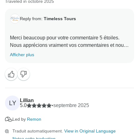
Traveled in octobre 2025
Reply from:
Timeless Tours
Merci beaucoup pour votre commentaire 5 étoiles.
Nous apprécions vraiment vos commentaires et nous
sommes ravis que vous ayez apprécié votre voyage
Afficher plus
en Égypte. Nous vous remercions de votre fidélité, et
nous espérons vous revoir bientôt dans une autre
aventure Timeless !
Lillian
LY
5.0
•
septembre 2025
Led by
Remon
Traduit automatiquement.
View in Original Language
Notez cette traduction