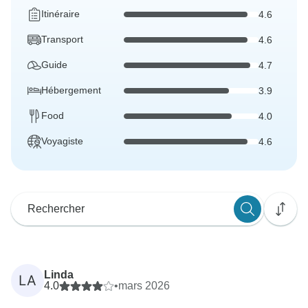
Itinéraire
4.6
Transport
4.6
Guide
4.7
Hébergement
3.9
Food
4.0
Voyagiste
4.6
Linda
LA
4.0
•
mars 2026