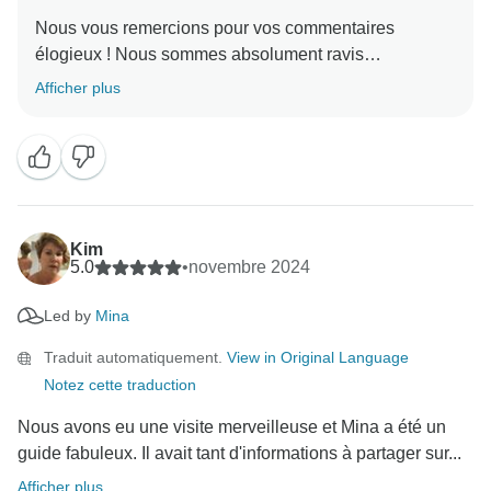
Nous vous remercions pour vos commentaires
élogieux ! Nous sommes absolument ravis
d'apprendre que vous avez vécu une expérience
Afficher plus
incroyable en explorant l'Égypte. Nous sommes ravis
d'apprendre que vous avez apprécié les joyaux
cachés, les sites culturels et les expériences locales
adaptées à vos intérêts. L'équipe de Timeless Tours
sera ravie d'entendre vos bons mots. Nous apprécions
vraiment votre recommandation et sommes impatients
Kim
de vous accueillir à nouveau pour une autre aventure
5.0
•
novembre 2024
Led by
Mina
Traduit automatiquement.
View in Original Language
Notez cette traduction
Nous avons eu une visite merveilleuse et Mina a été un
guide fabuleux. Il avait tant d'informations à partager sur...
Afficher plus