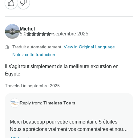
Notre objectif n'est pas seulement de vous montrer les
sites, mais aussi de répondre aux besoins et aux
rêves de nos clients. Savoir que nous avons été
Michel
capables d'adapter l'expérience à votre groupe de
5.0
•
septembre 2025
manière aussi parfaite est le meilleur commentaire
Traduit automatiquement.
View in Original Language
que nous puissions recevoir.
Notez cette traduction
Nous vous remercions de votre recommandation ! Il
Il s'agit tout simplement de la meilleure excursion en
n'y a rien de tel que le premier voyage à l'étranger, et
Égypte.
nous sommes ravis qu'il ait été un succès
Traveled in septembre 2025
Reply from:
Timeless Tours
Merci beaucoup pour votre commentaire 5 étoiles.
Nous apprécions vraiment vos commentaires et nous
sommes ravis que vous ayez apprécié votre voyage