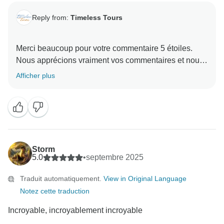
Reply from:
Timeless Tours
Merci beaucoup pour votre commentaire 5 étoiles.
Nous apprécions vraiment vos commentaires et nous
sommes ravis que vous ayez apprécié votre voyage
Afficher plus
en Égypte. Nous vous remercions de votre fidélité, et
nous espérons vous revoir bientôt dans une autre
aventure Timeless !
Storm
5.0
•
septembre 2025
Traduit automatiquement.
View in Original Language
Notez cette traduction
Incroyable, incroyablement incroyable