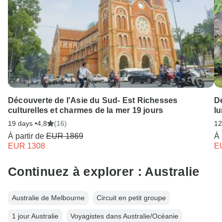
Découverte de l'Asie du Sud- Est Richesses
Dé
culturelles et charmes de la mer 19 jours
lu
19 days •
4,8
(16)
12
À partir de
EUR 1869
À 
EUR 1308
E
Continuez à explorer : Australie
Australie de Melbourne
Circuit en petit groupe
1 jour Australie
Voyagistes dans Australie/Océanie