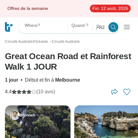
Offres de la semaine
Fin:
12 août, 2026
Where?
Quand ?
2
Circuits Australie/Océanie
Circuits Australie
〉
Great Ocean Road et Rainforest
Walk 1 JOUR
1 jour
•
Début et fin à
Melbourne
4.4
(10 avis)
Brendan