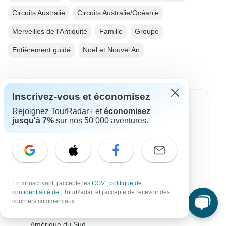
Circuits Australie
Circuits Australie/Océanie
Merveilles de l'Antiquité
Famille
Groupe
Entièrement guidé
Noël et Nouvel An
Inscrivez-vous et économisez
Destinations les plus populaires
Rejoignez TourRadar+ et
économisez
jusqu'à 7%
sur nos 50 000 aventures.
Afrique
Asie
Australie
En m'inscrivant, j'accepte les
CGV
,
politique de
Europe
confidentialité de
, TourRadar, et j'accepte de recevoir des
courriers commerciaux.
Ameriqie Latine
Amérique du Sud