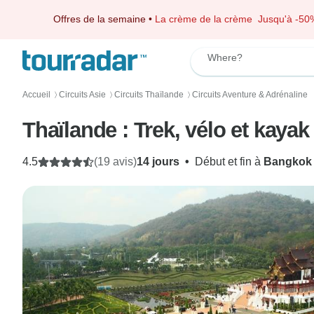
Offres de la semaine
•
La crème de la crème
Jusqu'à -50
Where?
Accueil
Circuits Asie
Circuits Thaïlande
Circuits Aventure & Adrénaline
〉
〉
〉
Thaïlande : Trek, vélo et kayak
4.5
(19 avis)
14 jours
•
Début et fin à
Bangkok