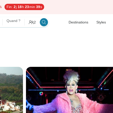
%
Fin:
2
j
18
h
23
min
38
s
Quand ?
2
Destinations
Styles