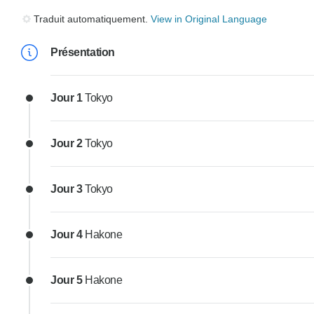
Traduit automatiquement.
View in Original Language
Présentation
Jour 1
Tokyo
Jour 2
Tokyo
Jour 3
Tokyo
Jour 4
Hakone
Jour 5
Hakone