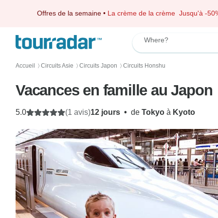
Offres de la semaine
•
La crème de la crème
Jusqu'à -50
Where?
Accueil
Circuits Asie
Circuits Japon
Circuits Honshu
〉
〉
〉
Vacances en famille au Japon
5.0
(1 avis)
12 jours
•
de
Tokyo
à
Kyoto