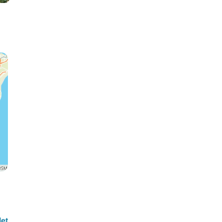
Île de Miyajima
Himeji
let