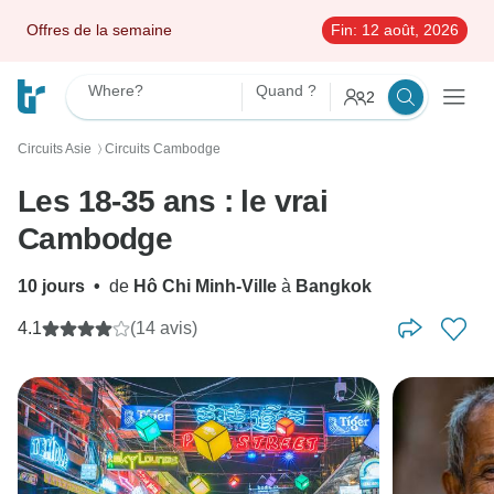
Offres de la semaine
Fin:
12 août, 2026
Where?
Quand ?
2
Circuits Asie
Circuits Cambodge
〉
Les 18-35 ans : le vrai
Cambodge
10 jours
•
de
Hô Chi Minh-Ville
à
Bangkok
4.1
(14 avis)