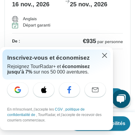
16 nov., 2026
25 nov., 2026
Anglais
Départ garanti
€935
De :
par personne
S'inscrire
pour réaliser des économies
Inscrivez-vous et économisez
Prix basé sur une chambre partagée
Rejoignez TourRadar+ et
économisez
jusqu'à 7%
sur nos 50 000 aventures.
Bloquer la place pendant 48 h
Confirmer les dates
En m'inscrivant, j'accepte les
CGV
,
politique de
confidentialité de
, TourRadar, et j'accepte de recevoir des
À partir de
€895
courriers commerciaux.
Afficher plus de dates à venir
Voir les disponibilités
€
671
par personne