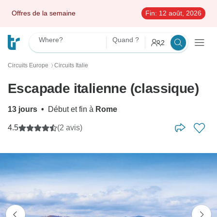
Offres de la semaine
Fin:
12 août, 2026
Where?
Quand ?
2
Circuits Europe
Circuits Italie
〉
Escapade italienne (classique)
13 jours
•
Début et fin à
Rome
4.5
(2 avis)