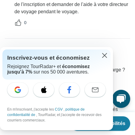
de l'inscription et demander de l'aide à votre directeur
de voyage pendant le voyage.
0
Desiree
Inscrivez-vous et économisez
D
Interrogé(e) le décembre 23, 2024
Rejoignez TourRadar+ et
économisez
Les frais de voyage sont-ils entièrement pris en charge ?
jusqu'à 7%
sur nos 50 000 aventures.
Prix/Disponibilité
Détails du circuit
Insight Vacations
Voyagiste
•
Rédigé le décembre 2024
Tous les frais sont couverts, à l'exception des
pourboires optionnels et des repas non spécifiés
En m'inscrivant, j'accepte les
CGV
,
politique de
confidentialité de
, TourRadar, et j'accepte de recevoir des
comme inclus.
À partir de
€4,495
courriers commerciaux.
Voir les disponibilités
€
4,046
par personne
0