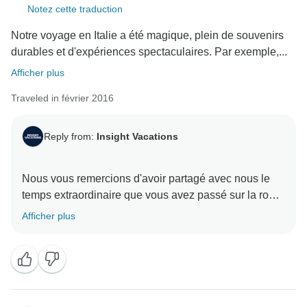
Notez cette traduction
Notre voyage en Italie a été magique, plein de souvenirs
durables et d'expériences spectaculaires. Par exemple,...
Afficher plus
Traveled in février 2016
Reply from:
Insight Vacations
Nous vous remercions d'avoir partagé avec nous le
temps extraordinaire que vous avez passé sur la route
avec Insight Vacations en Italie. Nous sommes ravis
Afficher plus
d'apprendre que notre personnel s'est surpassé pour
rendre votre séjour aussi fluide et mémorable que
possible. De plus, nous sommes ravis d'apprendre
que vous avez pu voir autant de destinations